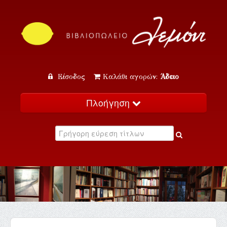
Είσοδος
Καλάθι αγορών:
Άδειο
Πλοήγηση
Αρχική
Κατάλογος
Νέα
Εκδηλώσεις
Επικοινωνία