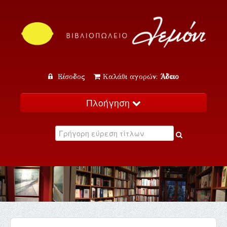
Είσοδος
Καλάθι αγορών:
Άδειο
Πλοήγηση
Αρχική
Κατάλογος
Νέα
Εκδηλώσεις
Επικοινωνία