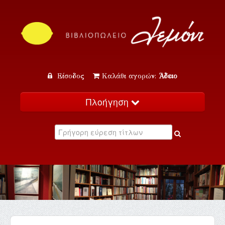
Είσοδος
Καλάθι αγορών:
Άδειο
Πλοήγηση
Αρχική
Κατάλογος
Νέα
Εκδηλώσεις
Επικοινωνία