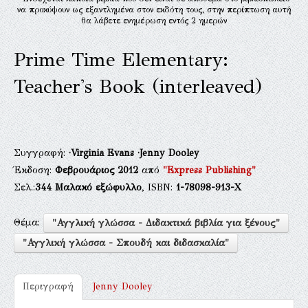
να προκύψουν ως εξαντλημένα στον εκδότη τους, στην περίπτωση αυτή
θα λάβετε ενημέρωση εντός 2 ημερών
Prime Time Elementary:
Teacher's Book (interleaved)
Συγγραφή:
·Virginia Evans
·Jenny Dooley
Έκδοση:
Φεβρουάριος 2012
από
"Express Publishing"
Σελ.:
344
Μαλακό εξώφυλλο
, ISBN:
1-78098-913-Χ
Θέμα:
"Αγγλική γλώσσα - Διδακτικά βιβλία για ξένους"
"Αγγλική γλώσσα - Σπουδή και διδασκαλία"
Περιγραφή
Jenny Dooley