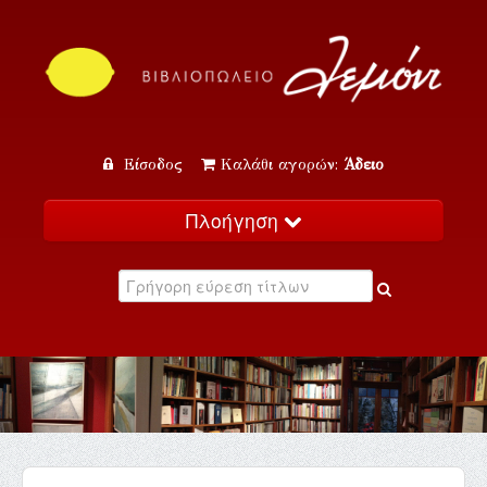
Είσοδος
Καλάθι αγορών:
Άδειο
Πλοήγηση
Αρχική
Κατάλογος
Νέα
Εκδηλώσεις
Επικοινωνία