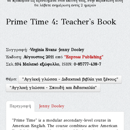
να προκύψουν ως εξαντλημένα στον εκδότη τους, στην περίπτωση αυτή
θα λάβετε ενημέρωση εντός 2 ημερών
Prime Time 4: Teacher's Book
Συγγραφή:
·Virginia Evans
·Jenny Dooley
Έκδοση:
Αύγουστος 2011
από
"Express Publishing"
Σελ.:
104
Μαλακό εξώφυλλο
, ISBN:
0-85777-438-7
Θέμα:
"Αγγλική γλώσσα - Διδακτικά βιβλία για ξένους"
"Αγγλική γλώσσα - Σπουδή και διδασκαλία"
Περιγραφή
Jenny Dooley
"Prime Time" is a modular secondary-level course in
American English. The course combines active American