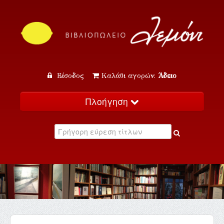
Είσοδος
Καλάθι αγορών:
Άδειο
Πλοήγηση
Αρχική
Κατάλογος
Νέα
Εκδηλώσεις
Επικοινωνία