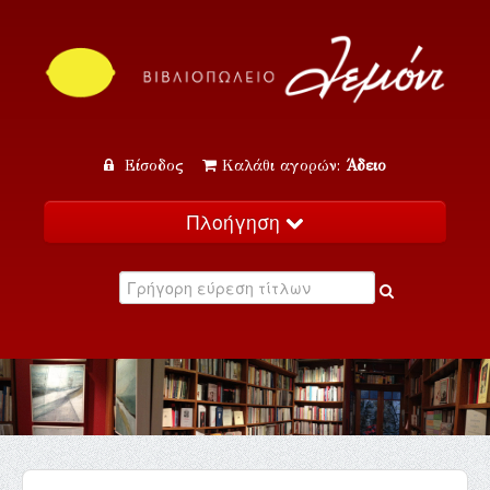
Είσοδος
Καλάθι αγορών:
Άδειο
Πλοήγηση
Αρχική
Κατάλογος
Νέα
Εκδηλώσεις
Επικοινωνία