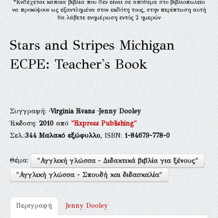
*Ενδέχεται κάποια βιβλία που δεν είναι σε απόθεμα στο βιβλιοπωλείο
να προκύψουν ως εξαντλημένα στον εκδότη τους, στην περίπτωση αυτή
θα λάβετε ενημέρωση εντός 2 ημερών
Stars and Stripes Michigan
ECPE: Teacher's Book
Συγγραφή:
·Virginia Evans
·Jenny Dooley
Έκδοση:
2010
από
"Express Publishing"
Σελ.:
344
Μαλακό εξώφυλλο
, ISBN:
1-84679-778-0
Θέμα:
"Αγγλική γλώσσα - Διδακτικά βιβλία για ξένους"
"Αγγλική γλώσσα - Σπουδή και διδασκαλία"
Περιγραφή
Jenny Dooley