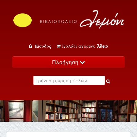
Είσοδος
Καλάθι αγορών:
Άδειο
Πλοήγηση
Αρχική
Κατάλογος
Νέα
Εκδηλώσεις
Επικοινωνία