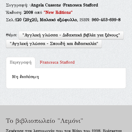
Συγγραφή:
·Angela Cussons
·Francesca Stafford
Έκδοση:
2008
από
"New Editions"
Σελ.:
120
(29χ21),
Μαλακό εξώφυλλο
, ISBN:
960-403-699-8
Θέμα:
"Αγγλική γλώσσα - Διδακτικά βιβλία για ξένους"
"Αγγλική γλώσσα - Σπουδή και διδασκαλία"
Περιγραφή
Francesca Stafford
Μη διαθέσιμη
Το βιβλιοπωλείο "Λεμόνι"
Ξεκίνησε την λειτουργία του τον Μάιο του 1998. Βρίσκεται