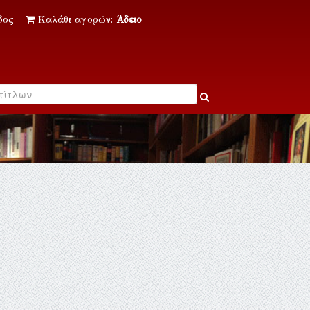
δος
Καλάθι αγορών:
Άδειο