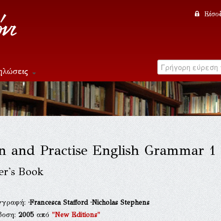
Είσο
ηλώσεις
n and Practise English Grammar 1
er's Book
γγραφή:
·Francesca Stafford
·Nicholas Stephens
δοση:
2005
από
"New Editions"