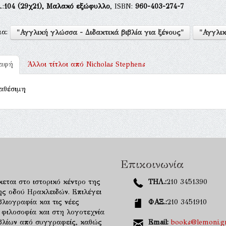
.:
104
(29χ21),
Μαλακό εξώφυλλο
, ISBN:
960-403-274-7
μα:
"Αγγλική γλώσσα - Διδακτικά βιβλία για ξένους"
"Αγγλικ
ραφή
Άλλοι τίτλοι από
Nicholas Stephens
αθέσιμη
Επικοινωνία
κεται στο ιστορικό κέντρο της
ΤΗΛ.:
210 3451390
ης οδού Ηρακλειδών. Επιλέγει
λιογραφία και τις νέες
ΦΑΞ.:
210 3451910
 φιλοσοφία και στη λογοτεχνία
ιβλίων από συγγραφείς, καθώς
Email:
books@lemoni.g