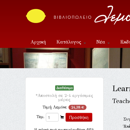
Αρχική
Κατάλογος
Νέα
Εκδ
Επικοινωνία
Lear
Διαθέσιμο
*Αποστολή σε 2-4 εργάσιμες
μέρες
Teach
Τιμή Λεμόνι:
24,38 €
Τεμ.
Συ
Έκ
H τελική τιμή συμπεριλαμβάνει ΦΠΑ.