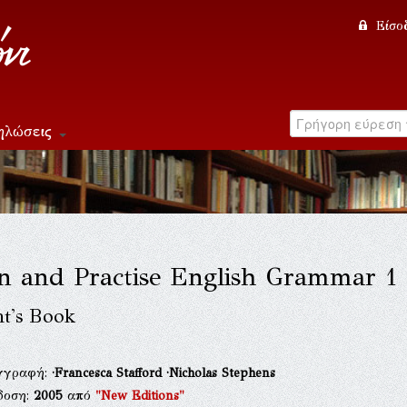
Είσο
ηλώσεις
n and Practise English Grammar 1
nt's Book
γγραφή:
·Francesca Stafford
·Nicholas Stephens
δοση:
2005
από
"New Editions"