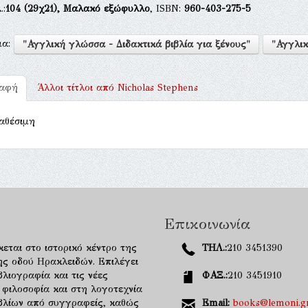
.:
104
(29χ21),
Μαλακό εξώφυλλο
, ISBN:
960-403-275-5
μα:
"Αγγλική γλώσσα - Διδακτικά βιβλία για ξένους"
"Αγγλικ
ραφή
Άλλοι τίτλοι από
Nicholas Stephens
αθέσιμη
Επικοινωνία
κεται στο ιστορικό κέντρο της
ΤΗΛ.:
210 3451390
ης οδού Ηρακλειδών. Επιλέγει
λιογραφία και τις νέες
ΦΑΞ.:
210 3451910
 φιλοσοφία και στη λογοτεχνία
ιβλίων από συγγραφείς, καθώς
Email:
books@lemoni.g