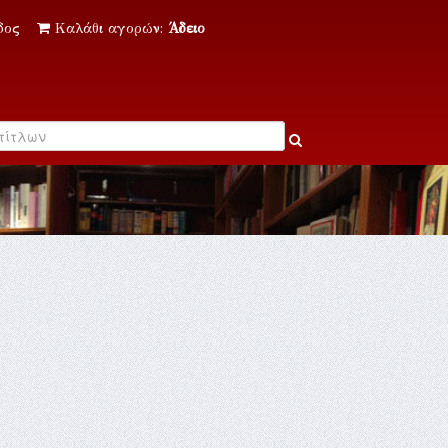
δος
Καλάθι αγορών:
Άδειο