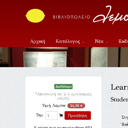
Αρχική
Κατάλογος
Νέα
Εκδ
Επικοινωνία
Lear
Διαθέσιμο
*Αποστολή σε 2-4 εργάσιμες
μέρες
Stude
Τιμή Λεμόνι:
24,38 €
Τεμ.
Συ
Έκ
H τελική τιμή συμπεριλαμβάνει ΦΠΑ.