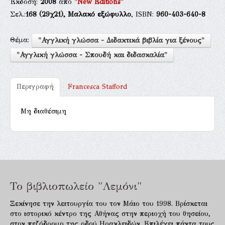
Έκδοση:
2008
από
"New Editions"
Σελ.:
168
(29χ21),
Μαλακό εξώφυλλο
, ISBN:
960-403-640-8
Θέμα:
"Αγγλική γλώσσα - Διδακτικά βιβλία για ξένους"
"Αγγλική γλώσσα - Σπουδή και διδασκαλία"
Περιγραφή
Francesca Stafford
Μη διαθέσιμη
Το βιβλιοπωλείο "Λεμόνι"
Ξεκίνησε την λειτουργία του τον Μάιο του 1998. Βρίσκεται
στο ιστορικό κέντρο της Αθήνας στην περιοχή του θησείου,
στον πεζόδρομο της οδού Ηρακλειδών. Επιλέγει πάντα τους