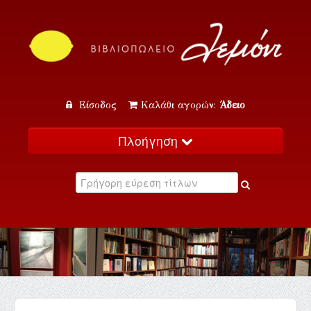
Είσοδος
Καλάθι αγορών:
Άδειο
Πλοήγηση
Αρχική
Κατάλογος
Νέα
Εκδηλώσεις
Επικοινωνία