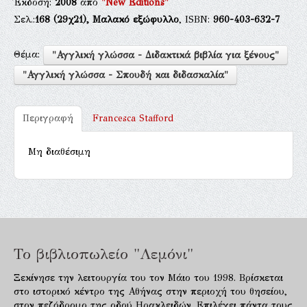
Έκδοση:
2008
από
"New Editions"
Σελ.:
168
(29χ21),
Μαλακό εξώφυλλο
, ISBN:
960-403-632-7
Θέμα:
"Αγγλική γλώσσα - Διδακτικά βιβλία για ξένους"
"Αγγλική γλώσσα - Σπουδή και διδασκαλία"
Περιγραφή
Francesca Stafford
Μη διαθέσιμη
Το βιβλιοπωλείο "Λεμόνι"
Ξεκίνησε την λειτουργία του τον Μάιο του 1998. Βρίσκεται
στο ιστορικό κέντρο της Αθήνας στην περιοχή του θησείου,
στον πεζόδρομο της οδού Ηρακλειδών. Επιλέγει πάντα τους