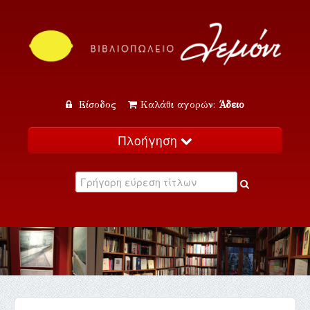
Είσοδος
Καλάθι αγορών:
Άδειο
Πλοήγηση
Αρχική
Κατάλογος
Νέα
Εκδηλώσεις
Επικοινωνία