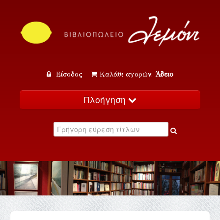
Είσοδος
Καλάθι αγορών:
Άδειο
Πλοήγηση
Αρχική
Κατάλογος
Νέα
Εκδηλώσεις
Επικοινωνία