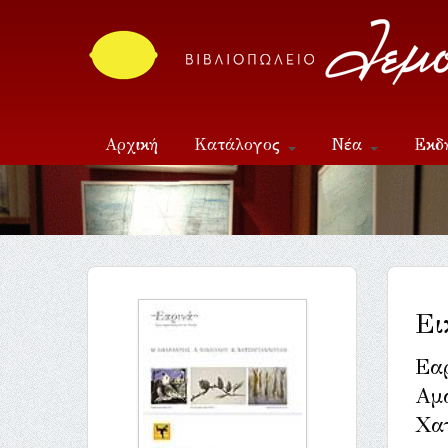
Αρχική
Κατάλογος
Νέα
Εκδ
Επικοινωνία
Ει
Εαρ
Αμά
Χα