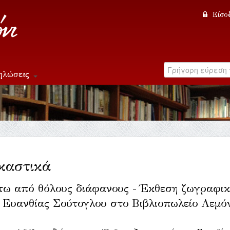
Είσο
ηλώσεις
καστικά
τω από θόλους διάφανους - Έκθεση ζωγραφικ
 Ευανθίας Σούτογλου στο Βιβλιοπωλείο Λεμό