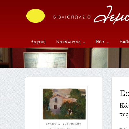
Αρχική
Κατάλογος
Νέα
Εκδ
Επικοινωνία
Ει
Κά
της