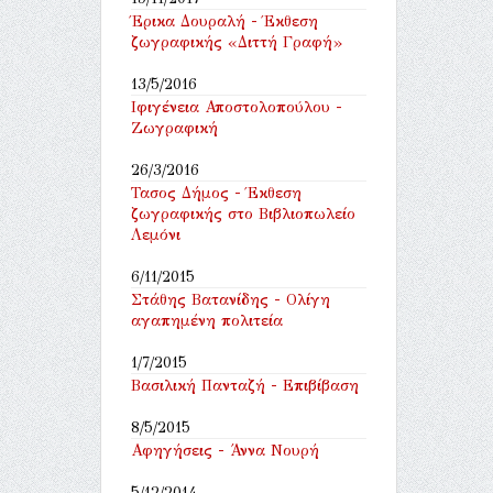
Έρικα Δουραλή - Έκθεση
ζωγραφικής «Διττή Γραφή»
13/5/2016
Ιφιγένεια Αποστολοπούλου -
Ζωγραφική
26/3/2016
Τασος Δήμος - Έκθεση
ζωγραφικής στο Βιβλιοπωλείο
Λεμόνι
6/11/2015
Στάθης Βατανίδης - Ολίγη
αγαπημένη πολιτεία
1/7/2015
Βασιλική Πανταζή - Επιβίβαση
8/5/2015
Αφηγήσεις - Άννα Νουρή
5/12/2014