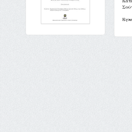
Κάτ
Σούτ
Εγκα
Δι