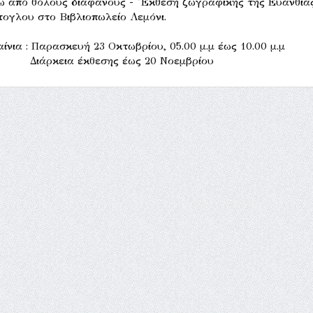
ω από θόλους διάφανους - Έκθεση ζωγραφικής της Ευανθία
ογλου στο Βιβλιοπωλείο Λεμόνι.
ίνια : Παρασκευή 23 Οκτωβρίου, 05.00 μ.μ έως 10.00 μ.μ
άρκεια έκθεσης έως 20 Νοεμβρίου