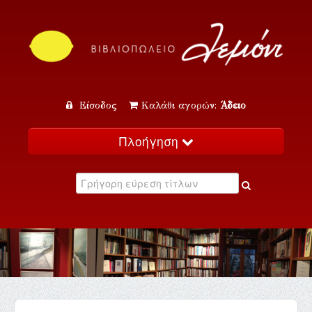
Είσοδος
Καλάθι αγορών:
Άδειο
Πλοήγηση
Αρχική
Κατάλογος
Νέα
Εκδηλώσεις
Επικοινωνία