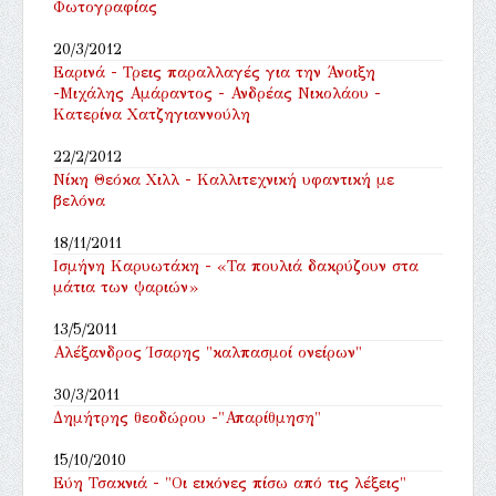
Φωτογραφίας
20/3/2012
Εαρινά - Τρεις παραλλαγές για την Άνοιξη
-Μιχάλης Αμάραντος - Ανδρέας Νικολάου -
Κατερίνα Χατζηγιαννούλη
22/2/2012
Νίκη Θεόκα Χιλλ - Καλλιτεχνική υφαντική με
βελόνα
18/11/2011
Ισμήνη Καρυωτάκη - «Τα πουλιά δακρύζουν στα
μάτια των ψαριών»
13/5/2011
Αλέξανδρος Ίσαρης "καλπασμοί ονείρων"
30/3/2011
Δημήτρης θεοδώρου -"Απαρίθμηση"
15/10/2010
Εύη Τσακνιά - "Οι εικόνες πίσω από τις λέξεις"