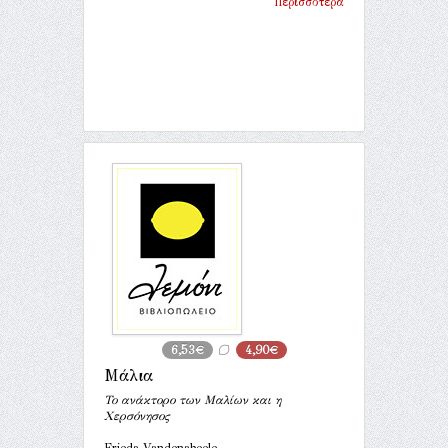
Περισσότερα
6,53€
4,90€
Μάλια
Το ανάκτορο των Μαλίων και η
Χερσόνησος
Frieda Vandenabeele