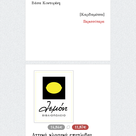
Βάσα Κοντορίνη
[Καρδαμίτσα]
Περισσότερα
14,84€
11,87€
Αττικά κλασικά επιτύμβια