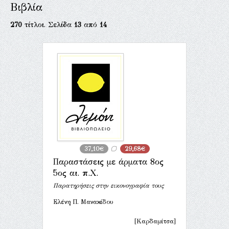
Βιβλία
270
τίτλοι. Σελίδα
13
από
14
37,10€
29,68€
Παραστάσεις με άρματα 8ος
5ος αι. π.Χ.
Παρατηρήσεις στην εικονογραφία τους
Ελένη Π. Μανακίδου
[Καρδαμίτσα]