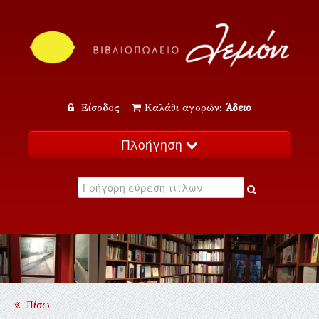
Είσοδος
Καλάθι αγορών:
Άδειο
Πλοήγηση
Αρχική
Κατάλογος
Νέα
Εκδηλώσεις
Επικοινωνία
Πίσω