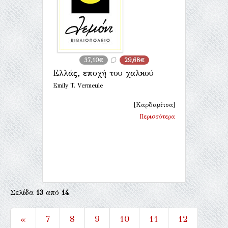
37,10€
29,68€
Ελλάς, εποχή του χαλκού
Emily T. Vermeule
[Καρδαμίτσα]
Περισσότερα
Σελίδα
13
από
14
«
7
8
9
10
11
12