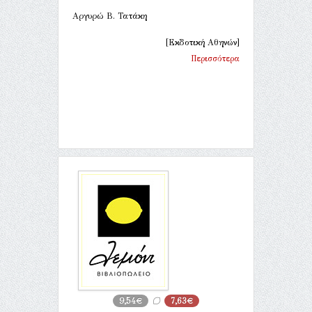
Αργυρώ Β. Τατάκη
[Εκδοτική Αθηνών]
Περισσότερα
9,54€
7,63€