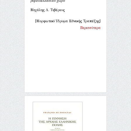
βορειοελλαδικό χώρο
Μιχάλης Α. Τιβέριος
[Μορφωτικό Ίδρυμα Εθνικής Τραπέζης]
Περισσότερα