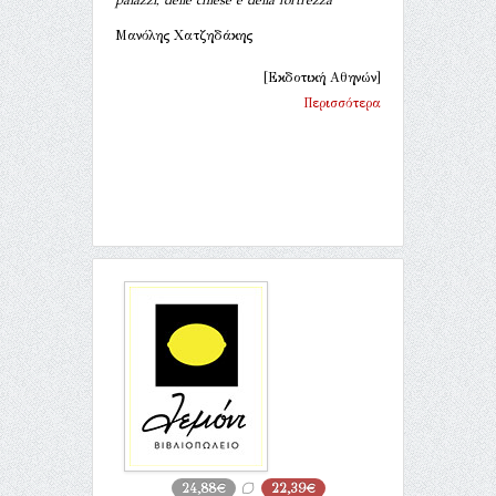
Μανόλης Χατζηδάκης
[Εκδοτική Αθηνών]
Περισσότερα
24,88€
22,39€