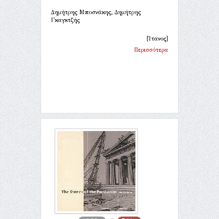
Δημήτρης Μποσνάκης, Δημήτρης
Γκαγκτζής
[Ίτανος]
Περισσότερα