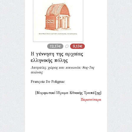
12,17€
9,13€
Η γέννηση της αρχαίας
ελληνικής πόλης
Λατρείες, χώρος και κοινωνία: 8ος-7ος
αιώνας
François De Polignac
[Μορφωτικό Ίδρυμα Εθνικής Τραπέζης]
Περισσότερα