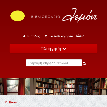
Είσοδος
Καλάθι αγορών:
Άδειο
Πλοήγηση
Αρχική
Κατάλογος
Νέα
Εκδηλώσεις
Επικοινωνία
Πίσω