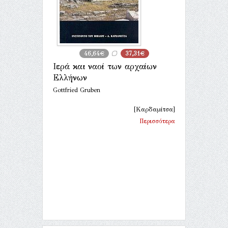
46,64€
37,31€
Ιερά και ναοί των αρχαίων
Ελλήνων
Gottfried Gruben
[Καρδαμίτσα]
Περισσότερα