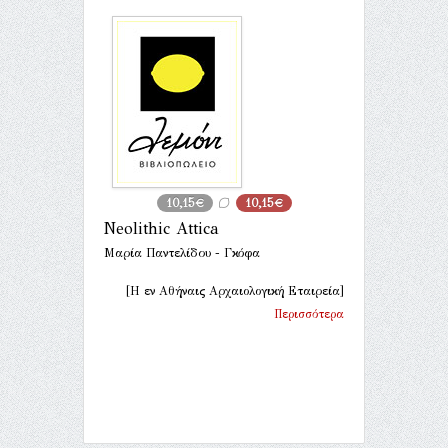
10,15€
10,15€
Neolithic Attica
Μαρία Παντελίδου - Γκόφα
[Η εν Αθήναις Αρχαιολογική Εταιρεία]
Περισσότερα