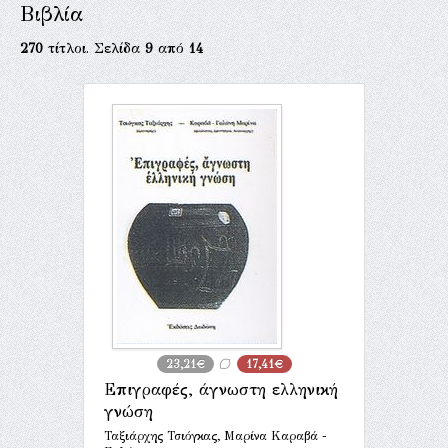
Βιβλία
270
τίτλοι. Σελίδα
9
από
14
23,21€
17,41€
Επιγραφές, άγνωστη ελληνική
γνώση
Ταξιάρχης Τσιόγκας, Μαρίνα Καραβά -