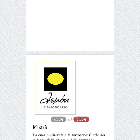
7,53€
5,65€
Mistrà
La città medievale e la fortrezza: Guida dei
palazzi, delle chiese e della fortrezza