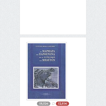
18,02€
12,61€