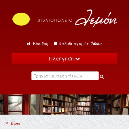
Είσοδος
Καλάθι αγορών:
Άδειο
Πλοήγηση
Αρχική
Κατάλογος
Νέα
Εκδηλώσεις
Επικοινωνία
Πίσω