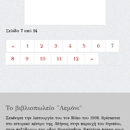
Σελίδα
7
από
14
«
1
2
3
4
5
6
7
8
9
10
11
12
»
Το βιβλιοπωλείο "Λεμόνι"
Ξεκίνησε την λειτουργία του τον Μάιο του 1998. Βρίσκεται
στο ιστορικό κέντρο της Αθήνας στην περιοχή του θησείου,
στον πεζόδρομο της οδού Ηρακλειδών. Επιλέγει πάντα τους