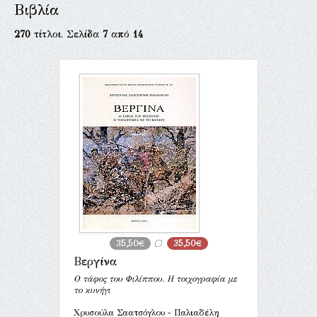
Βιβλία
270
τίτλοι. Σελίδα
7
από
14
35,50€
35,50€
Βεργίνα
Ο τάφος του Φιλίππου. Η τοιχογραφία με
το κυνήγι
Χρυσούλα Σαατσόγλου - Παλιαδέλη