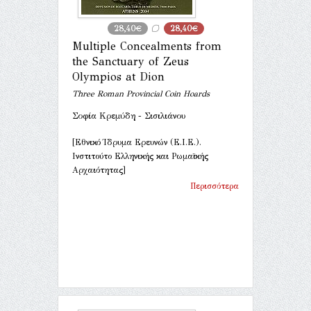
28,40€
28,40€
Multiple Concealments from
the Sanctuary of Zeus
Olympios at Dion
Three Roman Provincial Coin Hoards
Σοφία Κρεμύδη - Σισιλιάνου
[Εθνικό Ίδρυμα Ερευνών (Ε.Ι.Ε.).
Ινστιτούτο Ελληνικής και Ρωμαϊκής
Αρχαιότητας]
Περισσότερα