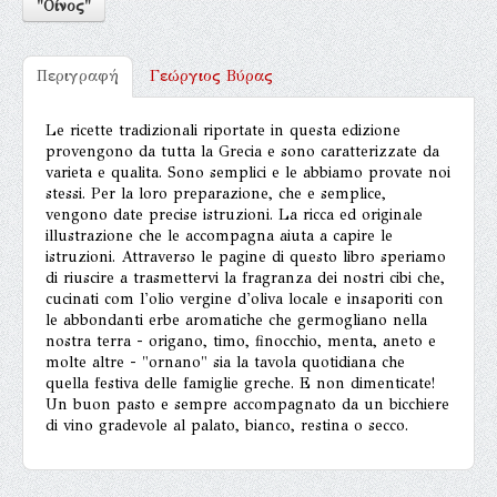
"Οίνος"
Περιγραφή
Γεώργιος Βύρας
Le ricette tradizionali riportate in questa edizione
provengono da tutta la Grecia e sono caratterizzate da
varieta e qualita. Sono semplici e le abbiamo provate noi
stessi. Per la loro preparazione, che e semplice,
vengono date precise istruzioni. La ricca ed originale
illustrazione che le accompagna aiuta a capire le
istruzioni. Attraverso le pagine di questo libro speriamo
di riuscire a trasmettervi la fragranza dei nostri cibi che,
cucinati com l'olio vergine d'oliva locale e insaporiti con
le abbondanti erbe aromatiche che germogliano nella
nostra terra - origano, timo, finocchio, menta, aneto e
molte altre - "ornano" sia la tavola quotidiana che
quella festiva delle famiglie greche. E non dimenticate!
Un buon pasto e sempre accompagnato da un bicchiere
di vino gradevole al palato, bianco, restina o secco.