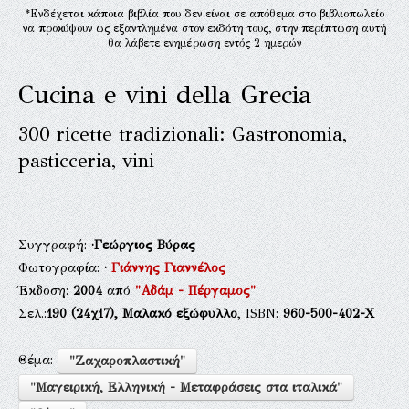
*Ενδέχεται κάποια βιβλία που δεν είναι σε απόθεμα στο βιβλιοπωλείο
να προκύψουν ως εξαντλημένα στον εκδότη τους, στην περίπτωση αυτή
θα λάβετε ενημέρωση εντός 2 ημερών
Cucina e vini della Grecia
300 ricette tradizionali: Gastronomia,
pasticceria, vini
Συγγραφή:
·Γεώργιος Βύρας
Φωτογραφία:
·
Γιάννης Γιαννέλος
Έκδοση:
2004
από
"Αδάμ - Πέργαμος"
Σελ.:
190
(24χ17),
Μαλακό εξώφυλλο
, ISBN:
960-500-402-Χ
Θέμα:
"Ζαχαροπλαστική"
"Μαγειρική, Ελληνική - Μεταφράσεις στα ιταλικά"