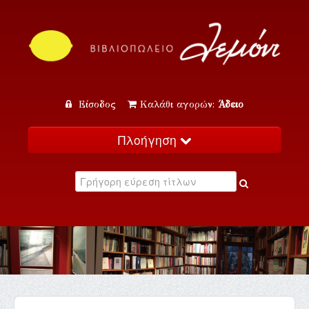
Είσοδος
Καλάθι αγορών:
Άδειο
Πλοήγηση
Αρχική
Κατάλογος
Νέα
Εκδηλώσεις
Επικοινωνία