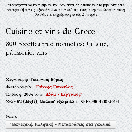
*Ενδέχεται κάποια βιβλία που δεν είναι σε απόθεμα στο βιβλιοπωλείο
να προκύψουν ως εξαντλημένα στον εκδότη τους, στην περίπτωση αυτή
θα λάβετε ενημέρωση εντός 2 ημερών
Cuisine et vins de Grece
300 recettes traditionnelles: Cuisine,
pâtisserie, vins
Συγγραφή:
·Γεώργιος Βύρας
Φωτογραφία:
·
Γιάννης Γιαννέλος
Έκδοση:
2004
από
"Αδάμ - Πέργαμος"
Σελ.:
192
(24χ17),
Μαλακό εξώφυλλο
, ISBN:
960-500-401-1
Θέμα:
"Μαγειρική, Ελληνική - Μεταφράσεις στα γαλλικά"