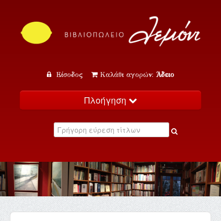
Είσοδος
Καλάθι αγορών:
Άδειο
Πλοήγηση
Αρχική
Κατάλογος
Νέα
Εκδηλώσεις
Επικοινωνία