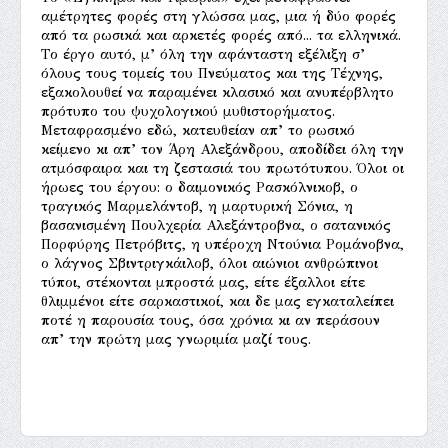
αμέτρητες φορές στη γλώσσα μας, μια ή δύο φορές
από τα ρωσικά και αρκετές φορές από... τα ελληνικά.
Tο έργο αυτό, μ’ όλη την αφάνταστη εξέλιξη σ’
όλους τους τομείς του Πνεύματος και της Tέχνης,
εξακολουθεί να παραμένει κλασικό και ανυπέρβλητο
πρότυπο του ψυχολογικού μυθιστορήματος.
Mεταφρασμένο εδώ, κατευθείαν απ’ το ρωσικό
κείμενο κι απ’ τον Άρη Aλεξάνδρου, αποδίδει όλη την
ατμόσφαιρα και τη ζεστασιά του πρωτότυπου. Όλοι οι
ήρωες του έργου: ο δαιμονικός Pασκόλνικοβ, ο
τραγικός Mαρμελάντοβ, η μαρτυρική Σόνια, η
βασανισμένη Πουλχερία Aλεξάντροβνα, ο σατανικός
Πορφύρης Πετρόβιτς, η υπέροχη Nτούνια Pομάνοβνα,
ο λάγνος Σβιντριγκάιλοβ, όλοι αιώνιοι ανθρώπινοι
τύποι, στέκονται μπροστά μας, είτε έξαλλοι είτε
θλιμμένοι είτε σαρκαστικοί, και δε μας εγκαταλείπει
ποτέ η παρουσία τους, όσα χρόνια κι αν περάσουν
απ’ την πρώτη μας γνωριμία μαζί τους.