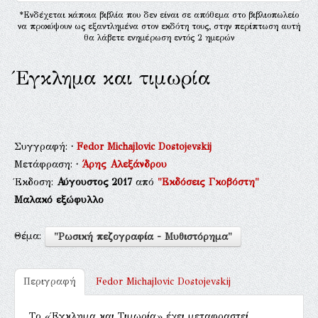
*Ενδέχεται κάποια βιβλία που δεν είναι σε απόθεμα στο βιβλιοπωλείο
να προκύψουν ως εξαντλημένα στον εκδότη τους, στην περίπτωση αυτή
θα λάβετε ενημέρωση εντός 2 ημερών
Έγκλημα και τιμωρία
Συγγραφή:
·
Fedor Michajlovic Dostojevskij
Μετάφραση:
·
Άρης Αλεξάνδρου
Έκδοση:
Αύγουστος 2017
από
"Εκδόσεις Γκοβόστη"
Μαλακό εξώφυλλο
Θέμα:
"Ρωσική πεζογραφία - Μυθιστόρημα"
Περιγραφή
Fedor Michajlovic Dostojevskij
Tο «Έγκλημα και Tιμωρία» έχει μεταφραστεί