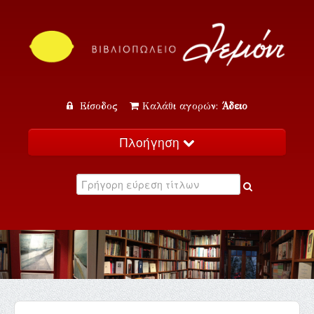
Είσοδος
Καλάθι αγορών:
Άδειο
Πλοήγηση
Αρχική
Κατάλογος
Νέα
Εκδηλώσεις
Επικοινωνία