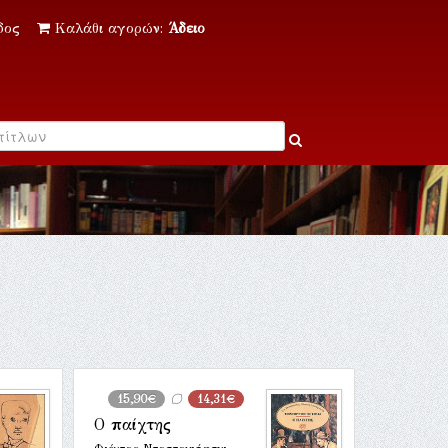
δος
Καλάθι αγορών:
Άδειο
15,90€
14,31€
Ο παίχτης