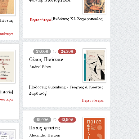
Φιόντορ Ντοστογιέφσκι
[Εκδόσεις Σ.Ι. Ζαχαρόπουλος]
Περισσότερα
 Κώστας
σσότερα
27,00€
24,30€
Οίκος Πούσκιν
Andrei Bitov
[Εκδόσεις Gutenberg - Γιώργος & Κώστας
istoria]
Δαρδανός]
σσότερα
Περισσότερα
15,00€
13,50€
Ποιος φταίει;
Alexander Herzen