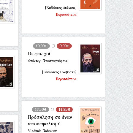
[Εκδόσεις Διάνοια]
Περισσότερα
10,00€
9,00€
Οι φτωχοί
Φιόντορ Ντοστογιέφσκι
[Εκδόσεις Γκοβόστη]
Περισσότερα
16,50€
14,85€
Πρόσκληση σε έναν
αποκεφαλισμό
Vladimir Nabokov