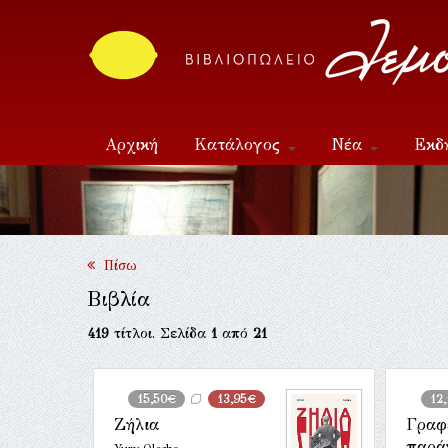
Αρχική
Κατάλογος
Νέα
Εκδ
Επικοινωνία
Πίσω
Βιβλία
419
τίτλοι. Σελίδα
1
από
21
15,50€
13,95€
12
Ζήλια
Γραφ
παρά