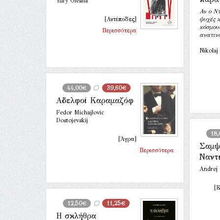
Yury Olesha
Αν ο Ν
[Αντίποδες]
ψυχές κ
κόσμους
Περισσότερα
ανατιν
Nikolaj
44,00€
39,60€
Αδελφοί Καραμαζόφ
Fedor Michajlovic
Dostojevskij
18
[Άγρα]
Σαμψ
Περισσότερα
Ναντ
Andrej
[
12,50€
11,25€
Η σκλήθρα