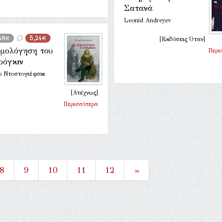
Σατανά
Leonid Andreyev
48€
5,24€
[Εκδόσεις Όταν]
ομολόγηση του
Περι
ρόγκιν
ρ Ντοστογιέφσκι
[Ατέχνως]
Περισσότερα
8
9
10
11
12
»