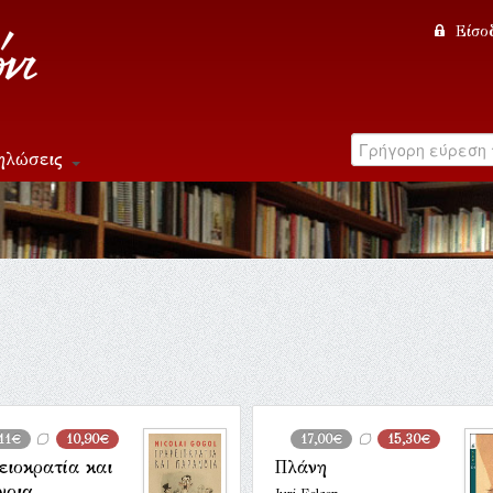
Είσο
ηλώσεις
,11€
10,90€
17,00€
15,30€
ειοκρατία και
Πλάνη
νοια