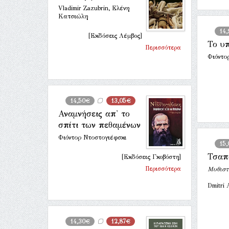
Vladimir Zazubrin, Ελένη
Κατσιώλη
14
[Εκδόσεις Λέμβος]
Το υ
Περισσότερα
Φιόντο
14,50€
13,05€
Αναμνήσεις απ' το
σπίτι των πεθαμένων
Φιόντορ Ντοστογιέφσκι
15
Τσαπ
[Εκδόσεις Γκοβόστη]
Περισσότερα
Μυθιστ
Dmitri
14,30€
12,87€