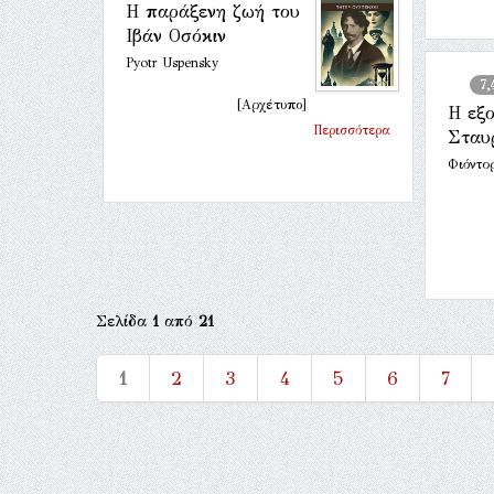
Η παράξενη ζωή του
Ιβάν Οσόκιν
Pyotr Uspensky
7,
[Αρχέτυπο]
Η εξ
Περισσότερα
Σταυ
Φιόντο
Σελίδα
1
από
21
1
2
3
4
5
6
7