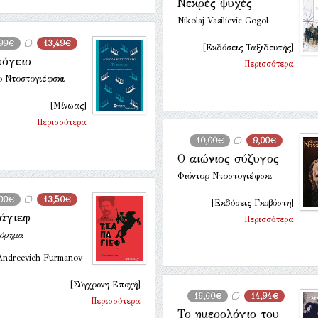
Νεκρές ψυχές
Nikolaj Vasilievic Gogol
,99€
13,49€
[Εκδόσεις Ταξιδευτής]
πόγειο
Περισσότερα
ρ Ντοστογιέφσκι
[Μίνωας]
Περισσότερα
10,00€
9,00€
Ο αιώνιος σύζυγος
Φιόντορ Ντοστογιέφσκι
,00€
13,50€
[Εκδόσεις Γκοβόστη]
άγιεφ
Περισσότερα
όρημα
 Andreevich Furmanov
[Σύγχρονη Εποχή]
16,60€
14,94€
Περισσότερα
Το ημερολόγιο του