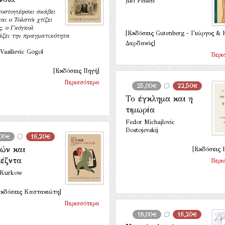
Juri Felsen
τοστογιέφσκι σκάβει
αι ο Τολστόι χτίζει
, ο Γκόγκολ
[Εκδόσεις Gutenberg - Γιώργος &
άζει την πραγματικότητα
Δαρδανός]
 Vasilievic Gogol
Περι
[Εκδόσεις Πηγή]
Περισσότερα
25,00€
22,50€
Το έγκλημα και η
τιμωρία
Fedor Michajlovic
Dostojevskij
,00€
16,20€
ών και
[Εκδόσεις H
ιέζντα
Περι
 Kurkow
Εκδόσεις Καστανιώτη]
Περισσότερα
18,00€
16,20€