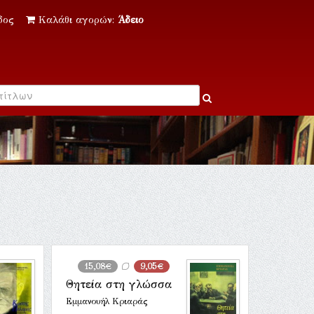
δος
Καλάθι αγορών:
Άδειο
15,08€
9,05€
Θητεία στη γλώσσα
Εμμανουήλ Κριαράς