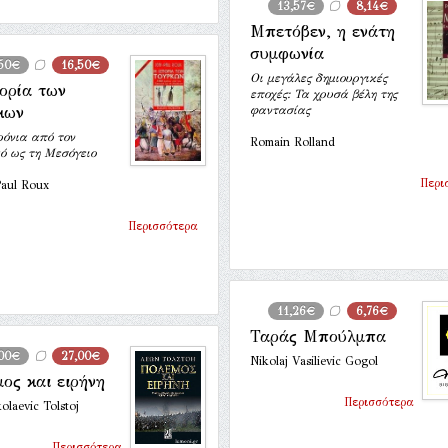
13,57€
8,14€
Μπετόβεν, η ενάτη
συμφωνία
,50€
16,50€
Οι μεγάλες δημιουργικές
ορία των
εποχές: Τα χρυσά βέλη της
κων
φαντασίας
ρόνια από τον
Romain Rolland
ό ως τη Μεσόγειο
Περι
Paul Roux
Περισσότερα
11,26€
6,76€
Ταράς Μπούλμπα
,00€
27,00€
Nikolaj Vasilievic Gogol
ος και ειρήνη
Περισσότερα
olaevic Tolstoj
Περισσότερα