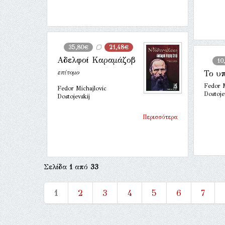
35,80€
21,48€
Αδελφοί Καραμάζοβ
10
επίτομο
Το υ
Fedor M
Fedor Michajlovic
Dostoje
Dostojevskij
Περισσότερα
Σελίδα
1
από
33
1
2
3
4
5
6
7