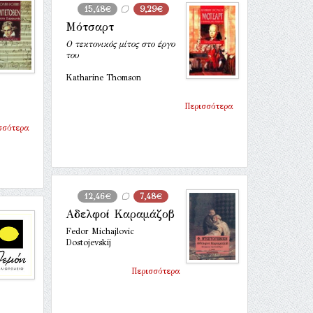
15,48€
9,29€
Μότσαρτ
Ο τεκτονικός μίτος στο έργο
του
Katharine Thomson
Περισσότερα
σσότερα
12,46€
7,48€
Αδελφοί Καραμάζοβ
Fedor Michajlovic
Dostojevskij
Περισσότερα