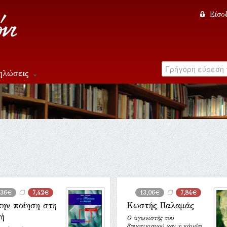
Είσο
ηλώσεις
,36€
7,42€
13,06€
7,84€
την ποίηση στη
Κωστής Παλαμάς
κή
Ο αγωνιστής του
δημοτικισμού και η κάμψη