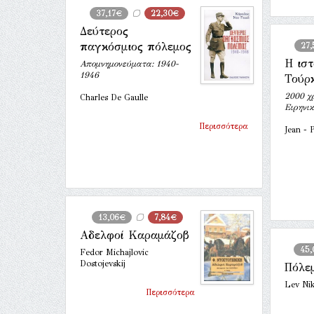
37,17€
22,30€
Δεύτερος
παγκόσμιος πόλεμος
27
Η ιστ
Απομνημονεύματα: 1940-
1946
Τούρ
2000 χ
Charles De Gaulle
Ειρηνικ
Περισσότερα
Jean - 
13,06€
7,84€
Αδελφοί Καραμάζοβ
45
Fedor Michajlovic
Dostojevskij
Πόλεμ
Lev Nik
Περισσότερα