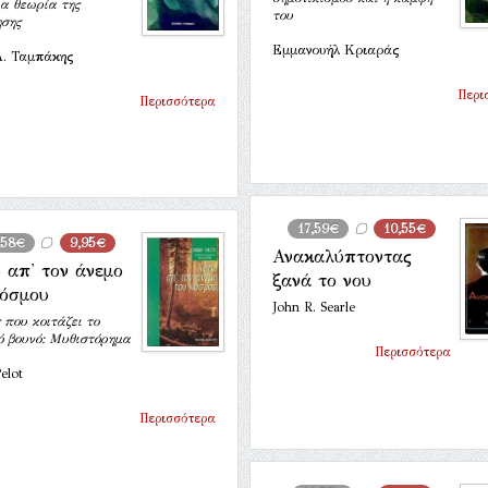
ια θεωρία της
του
ησης
Εμμανουήλ Κριαράς
Α. Ταμπάκης
Περι
Περισσότερα
17,59€
10,55€
,58€
9,95€
Ανακαλύπτοντας
 απ' τον άνεμο
ξανά το νου
κόσμου
John R. Searle
 που κοιτάζει το
ό βουνό: Μυθιστόρημα
Περισσότερα
elot
Περισσότερα