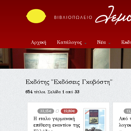
Αρχική
Κατάλογος
Νέα
Εκδ
Επικοινωνία
Εκδότης "Εκδόσεις Γκοβόστη"
654
τίτλοι. Σελίδα
1
από
33
33,15€
19,89€
12
Η ιταλο γερμανική
Από 
επίθεση εναντίον της
λογι