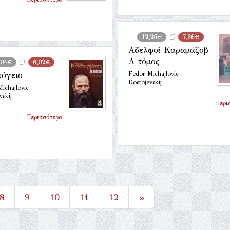
12,26€
7,36€
Αδελφοί Καραμάζοβ
Α τόμος
,04€
6,02€
πόγειο
Fedor Michajlovic
Dostojevskij
ichajlovic
vskij
Περι
Περισσότερα
8
9
10
11
12
»