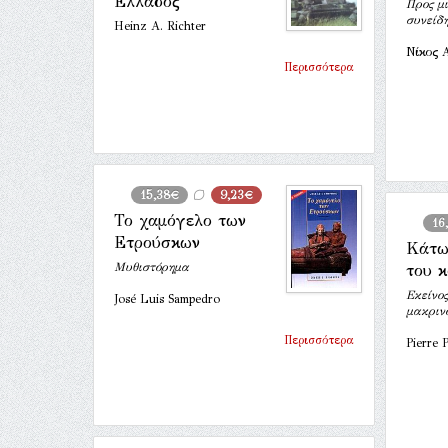
Ελλάδος
Προς μ
συνείδ
Heinz A. Richter
Νίκος 
Περισσότερα
15,38€
9,23€
Το χαμόγελο των
16
Ετρούσκων
Κάτω
Μυθιστόρημα
του 
Εκείνος
José Luis Sampedro
μακριν
Περισσότερα
Pierre P