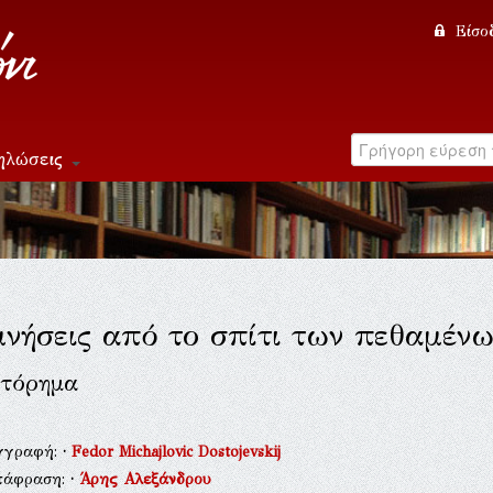
Είσο
ηλώσεις
νήσεις από το σπίτι των πεθαμένω
τόρημα
γγραφή:
·
Fedor Michajlovic Dostojevskij
τάφραση:
·
Άρης Αλεξάνδρου