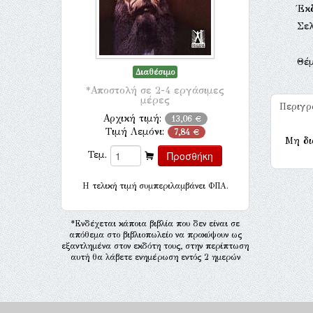
Έκ
Σελ
Θέ
Διαθέσιμο
*Αποστολή σε 2-4 εργάσιμες
μέρες
Περιγ
Αρχική τιμή:
13,06 €
Τιμή Λεμόνι:
7,84 €
Μη δι
Τεμ.
H τελική τιμή συμπεριλαμβάνει ΦΠΑ.
*Ενδέχεται κάποια βιβλία που δεν είναι σε
απόθεμα στο βιβλιοπωλείο να προκύψουν ως
εξαντλημένα στον εκδότη τους, στην περίπτωση
αυτή θα λάβετε ενημέρωση εντός 2 ημερών