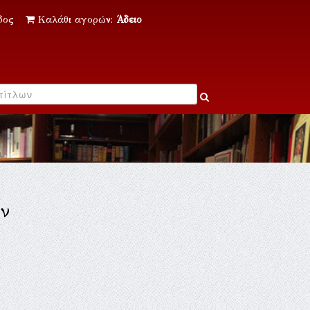
δος
Καλάθι αγορών:
Άδειο
ν