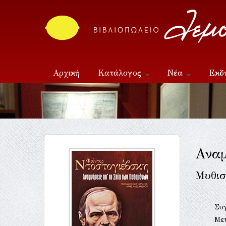
Αρχική
Κατάλογος
Νέα
Εκδ
Επικοινωνία
Αναμ
Μυθισ
Συ
Με