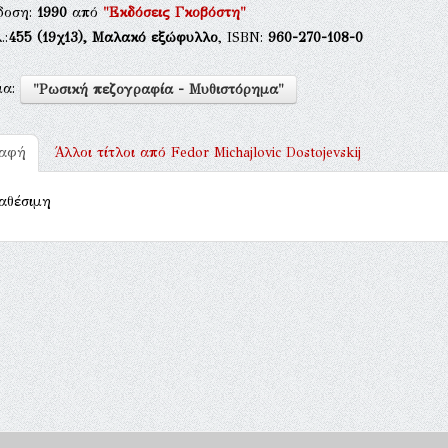
δοση:
1990
από
"Εκδόσεις Γκοβόστη"
.:
455
(19χ13),
Μαλακό εξώφυλλο
, ISBN:
960-270-108-0
μα:
"Ρωσική πεζογραφία - Μυθιστόρημα"
ραφή
Άλλοι τίτλοι από
Fedor Michajlovic Dostojevskij
αθέσιμη