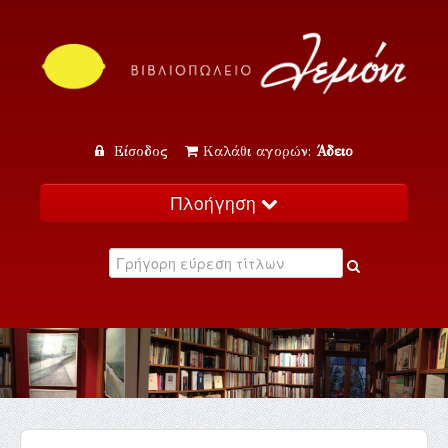
Είσοδος
Καλάθι αγορών:
Άδειο
Πλοήγηση
Αρχική
Κατάλογος
Νέα
Εκδηλώσεις
Επικοινωνία