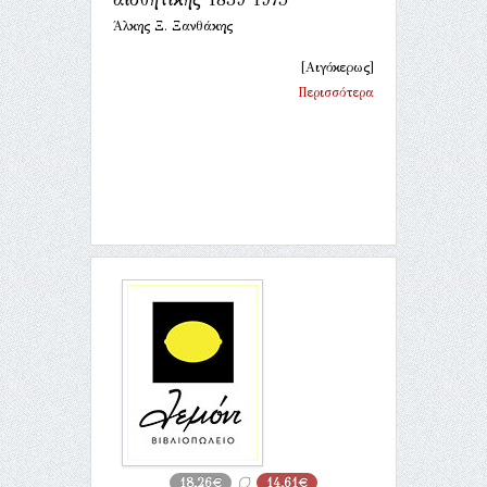
Άλκης Ξ. Ξανθάκης
[Αιγόκερως]
Περισσότερα
18,26€
14,61€