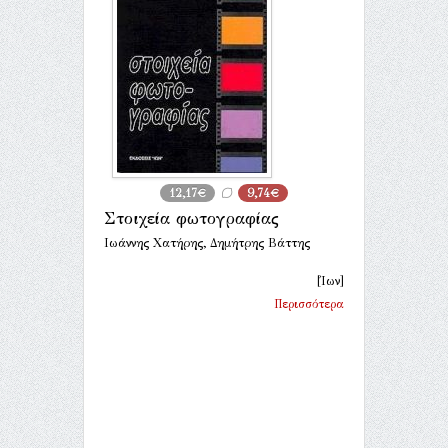
12,17€
9,74€
Στοιχεία φωτογραφίας
Ιωάννης Χατήρης, Δημήτρης Βάττης
[Ίων]
Περισσότερα