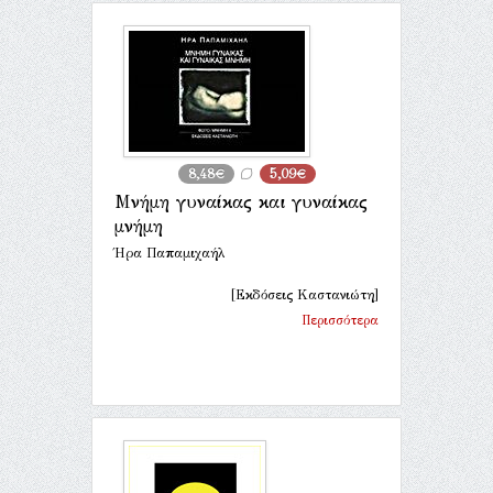
8,48€
5,09€
Μνήμη γυναίκας και γυναίκας
μνήμη
Ήρα Παπαμιχαήλ
[Εκδόσεις Καστανιώτη]
Περισσότερα