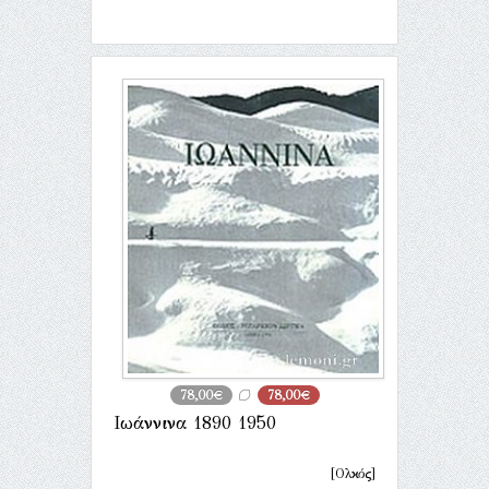
78,00€
78,00€
Ιωάννινα 1890 1950
[Ολκός]