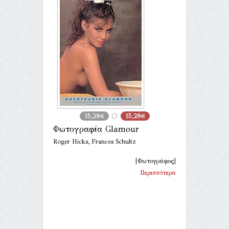
15,28€
15,28€
Φωτογραφία Glamour
Roger Hicks, Frances Schultz
[Φωτογράφος]
Περισσότερα