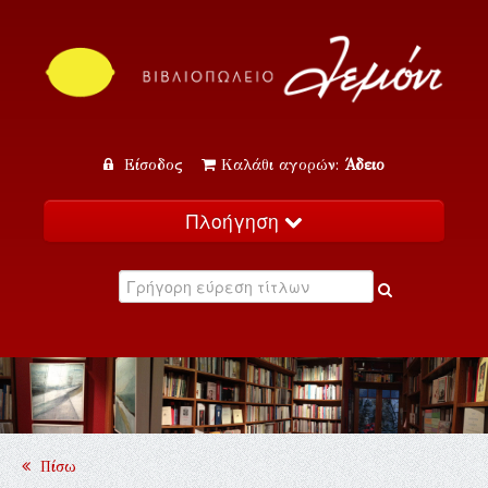
Είσοδος
Καλάθι αγορών:
Άδειο
Πλοήγηση
Αρχική
Κατάλογος
Νέα
Εκδηλώσεις
Επικοινωνία
Πίσω