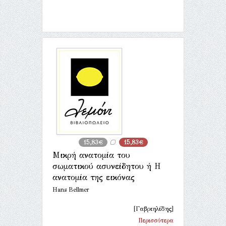
15,83€
15,83€
Μικρή ανατομία του
σωματικού ασυνείδητου ή Η
ανατομία της εικόνας
Hans Bellmer
[Γαβριηλίδης]
Περισσότερα