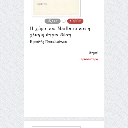
15,14€
10,60€
Η χώρα του Marlboro και η
χλιαρή άγρια δύση
Ηρακλής Παπαϊωάννου
[Άγρα]
Περισσότερα