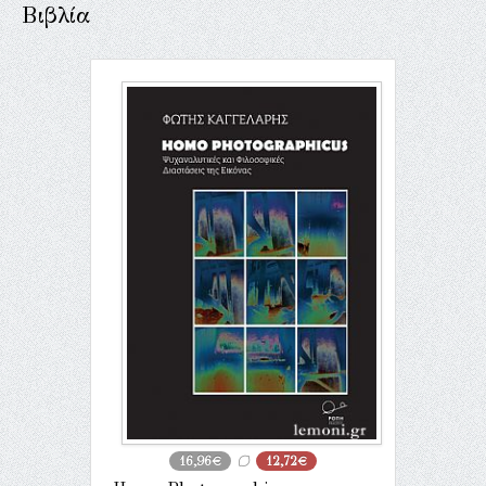
Βιβλία
16,96€
12,72€