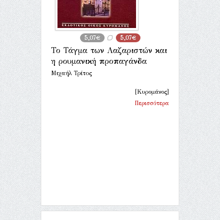
5,07€
5,07€
Το Τάγμα των Λαζαριστών και
η ρουμανική προπαγάνδα
Μιχαήλ Τρίτος
[Κυρομάνος]
Περισσότερα