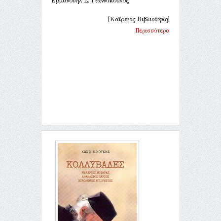
Εμμανουήλ Σ. Γιαννόπουλος
[Καΐρειος Βιβλιοθήκη]
Περισσότερα