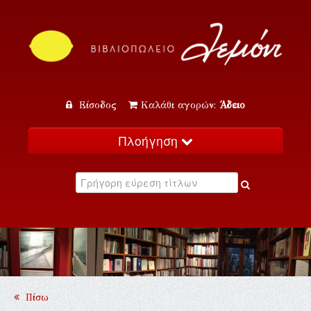
Είσοδος
Καλάθι αγορών:
Άδειο
Πλοήγηση
Αρχική
Κατάλογος
Νέα
Εκδηλώσεις
Επικοινωνία
Πίσω