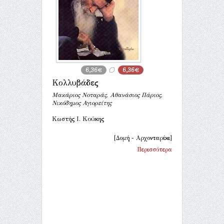
6,36€
6,36€
Κολλυβάδες
Μακάριος Νοταράς, Αθανάσιος Πάριος,
Νικόδημος Αγιορείτης
Κωστής Ι. Κούκης
[Δομή - Αρχονταρίκι]
Περισσότερα