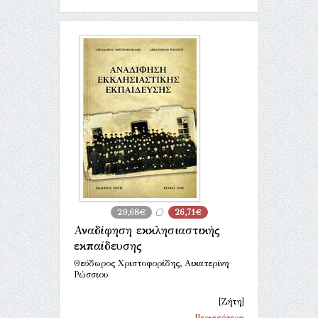
29,68€
26,71€
Αναδίφηση εκκλησιαστικής
εκπαίδευσης
Θεόδωρος Χριστοφορίδης, Αικατερίνη
Ρώσσιου
[Ζήτη]
Περισσότερα