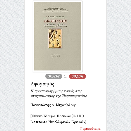
30,43€
30,43€
Αφορισμός
Η προσαρμογή μιας ποινής στις
αναγκαιότητες της Τουρκοκρατίας
Παναγιώτης Δ. Μιχαηλάρης
[Εθνικό Ίδρυμα Ερευνών (Ε.Ι.Ε.).
Ινστιτούτο Νεοελληνικών Ερευνών]
Περισσότερα