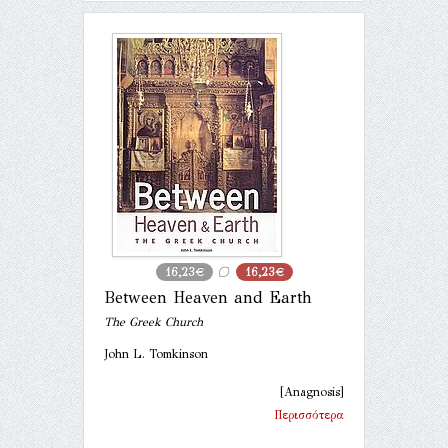
16,23€
16,23€
Between Heaven and Earth
The Greek Church
John L. Tomkinson
[Anagnosis]
Περισσότερα