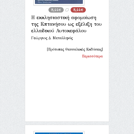
8,44€
8,44€
Η εκκλησιαστική αφομοίωση
της Επτανήσου ως εξέλιξη του
ελλαδικού Αυτοκεφάλου
Γεώργιος Δ. Μεταλληνός
[Πρότυπες Θεσσαλικές Εκδόσεις]
Περισσότερα