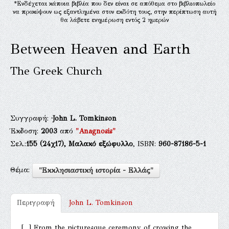
*Ενδέχεται κάποια βιβλία που δεν είναι σε απόθεμα στο βιβλιοπωλείο
να προκύψουν ως εξαντλημένα στον εκδότη τους, στην περίπτωση αυτή
θα λάβετε ενημέρωση εντός 2 ημερών
Between Heaven and Earth
The Greek Church
Συγγραφή:
·John L. Tomkinson
Έκδοση:
2003
από
"Anagnosis"
Σελ.:
155
(24χ17),
Μαλακό εξώφυλλο
, ISBN:
960-87186-5-1
Θέμα:
"Εκκλησιαστική ιστορία - Ελλάς"
Περιγραφή
John L. Tomkinson
[...] From the picturesque ceremony of crowing the