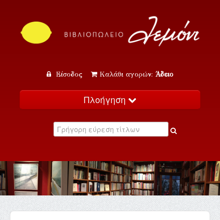
Είσοδος
Καλάθι αγορών:
Άδειο
Πλοήγηση
Αρχική
Κατάλογος
Νέα
Εκδηλώσεις
Επικοινωνία