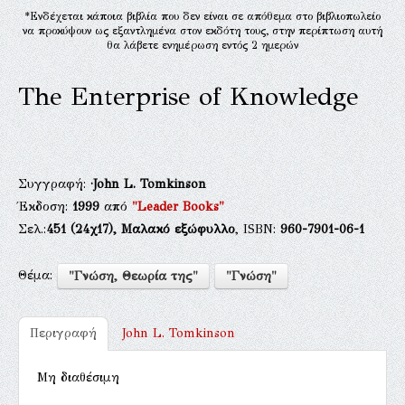
*Ενδέχεται κάποια βιβλία που δεν είναι σε απόθεμα στο βιβλιοπωλείο
να προκύψουν ως εξαντλημένα στον εκδότη τους, στην περίπτωση αυτή
θα λάβετε ενημέρωση εντός 2 ημερών
The Enterprise of Knowledge
Συγγραφή:
·John L. Tomkinson
Έκδοση:
1999
από
"Leader Books"
Σελ.:
451
(24χ17),
Μαλακό εξώφυλλο
, ISBN:
960-7901-06-1
Θέμα:
"Γνώση, Θεωρία της"
"Γνώση"
Περιγραφή
John L. Tomkinson
Μη διαθέσιμη