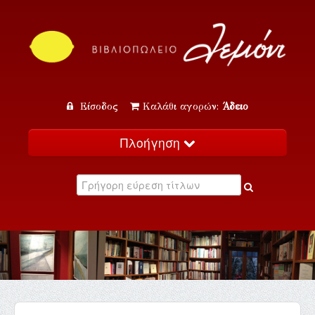
Είσοδος
Καλάθι αγορών:
Άδειο
Πλοήγηση
Αρχική
Κατάλογος
Νέα
Εκδηλώσεις
Επικοινωνία