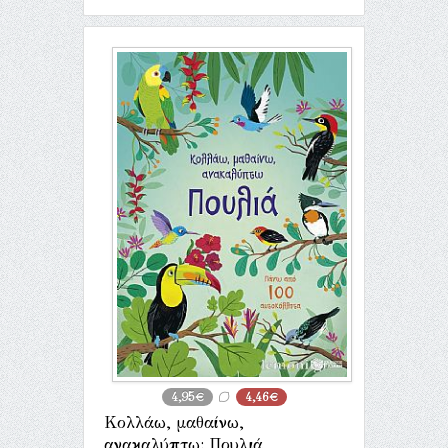
4,95€
4,46€
Κολλάω, μαθαίνω,
ανακαλύπτω: Πουλιά