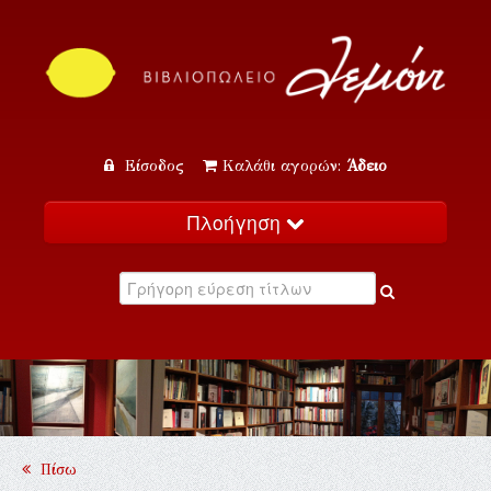
Είσοδος
Καλάθι αγορών:
Άδειο
Πλοήγηση
Αρχική
Κατάλογος
Νέα
Εκδηλώσεις
Επικοινωνία
Πίσω