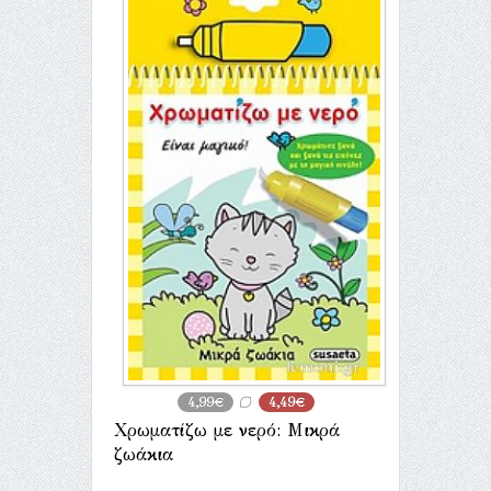
4,99€
4,49€
Χρωματίζω με νερό: Μικρά
ζωάκια