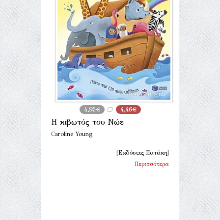
4,95€
4,46€
Η κιβωτός του Νώε
Caroline Young
[Εκδόσεις Πατάκη]
Περισσότερα