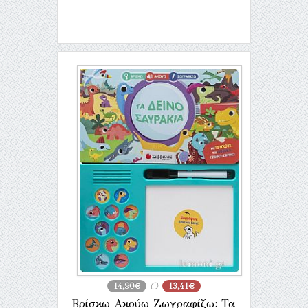
14,90€
13,41€
Βρίσκω Ακούω Ζωγραφίζω: Τα