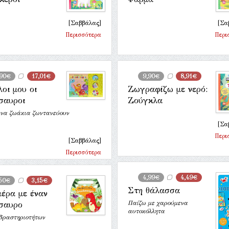
[Σαββάλας]
[Σα
Περισσότερα
Περι
,90€
17,01€
9,90€
8,91€
λοι μου οι
Ζωγραφίζω με νερό:
σαυροι
Ζούγκλα
ινα ζωάκια ζωντανεύουν
[Σα
Περι
[Σαββάλας]
Περισσότερα
4,99€
4,49€
,50€
3,15€
Στη θάλασσα
μέρα με έναν
Παίζω με χαρούμενα
όσαυρο
αυτοκόλλητα
 δραστηριοτήτων