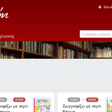
Είσο
ηλώσεις
,90€
8,91€
9,90€
8,91€
αφίζω με νερό:
Ζωγραφίζω με νερό:
κεροι
Φάρμα