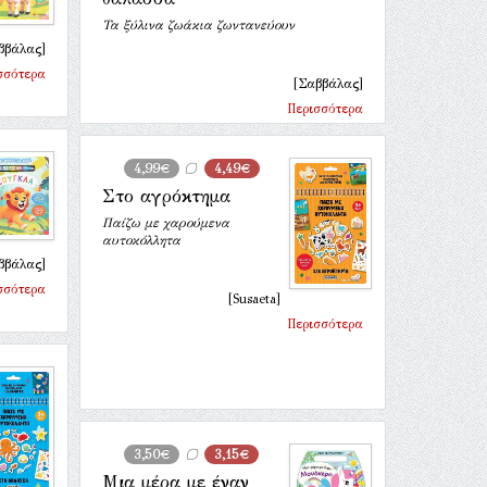
Τα ξύλινα ζωάκια ζωντανεύουν
ββάλας]
σσότερα
[Σαββάλας]
Περισσότερα
4,99€
4,49€
Στο αγρόκτημα
Παίζω με χαρούμενα
αυτοκόλλητα
ββάλας]
σσότερα
[Susaeta]
Περισσότερα
3,50€
3,15€
Μια μέρα με έναν