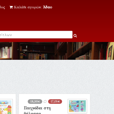
δος
Καλάθι αγορών:
Άδειο
18,90€
17,01€
Παιχνίδια στη
θάλασσα