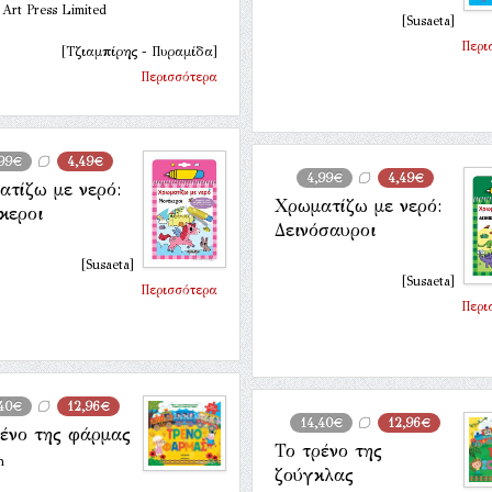
i Art Press Limited
[Susaeta]
Περι
[Τζιαμπίρης - Πυραμίδα]
Περισσότερα
99€
4,49€
4,99€
4,49€
ατίζω με νερό:
Χρωματίζω με νερό:
κεροι
Δεινόσαυροι
[Susaeta]
[Susaeta]
Περισσότερα
Περι
,40€
12,96€
14,40€
12,96€
ρένο της φάρμας
Το τρένο της
n
ζούγκλας