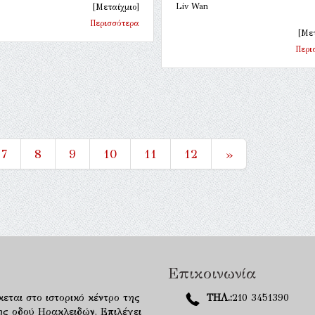
Liv Wan
[Μεταίχμιο]
Περισσότερα
[Μετ
Περι
7
8
9
10
11
12
»
Επικοινωνία
κεται στο ιστορικό κέντρο της
ΤΗΛ.:
210 3451390
ης οδού Ηρακλειδών. Επιλέγει