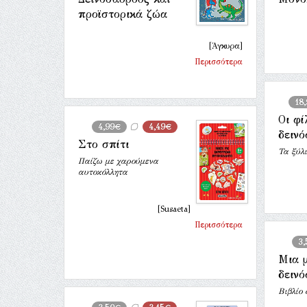
προϊστορικά ζώα
[Άγκυρα]
Περισσότερα
18
Οι φί
4,99€
4,49€
δεινό
Στο σπίτι
Τα ξύλ
Παίζω με χαρούμενα
αυτοκόλλητα
[Susaeta]
Περισσότερα
3
Μια 
δειν
Βιβλίο