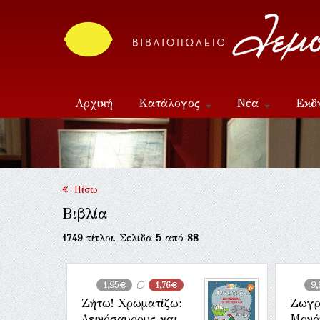
Αρχική
Κατάλογος
Νέα
Εκδ
Επικοινωνία
Πίσω
Βιβλία
1749
τίτλοι. Σελίδα
5
από
88
1,95€
1,76€
9
Ζήτω! Χρωματίζω:
Ζωγρ
Δεινόσαυρους και
Μονό