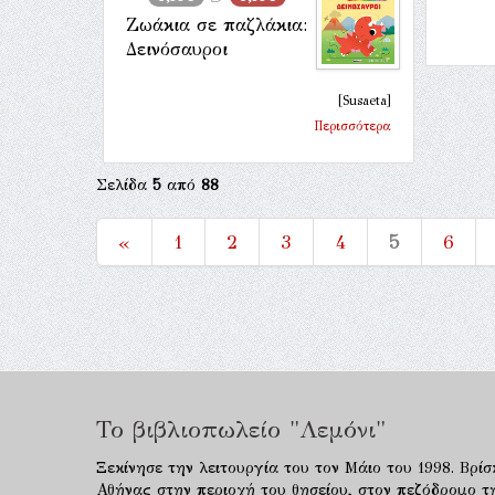
Ζωάκια σε παζλάκια:
Δεινόσαυροι
[Susaeta]
Περισσότερα
Σελίδα
5
από
88
«
1
2
3
4
5
6
Το βιβλιοπωλείο "Λεμόνι"
Ξεκίνησε την λειτουργία του τον Μάιο του 1998. Βρίσ
Αθήνας στην περιοχή του θησείου, στον πεζόδρομο τ