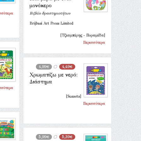
μονόκερο
σσότερα
Βιβλίο δραστηριοτήτων
Brijbasi Art Press Limited
[Τζιαμπίρης - Πυραμίδα]
Περισσότερα
4,99€
4,49€
Χρωματίζω με νερό:
Διάστημα
σσότερα
[Susaeta]
Περισσότερα
5,99€
5,39€