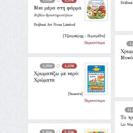
3,50€
3,15€
Brijbas
Μια μέρα στη φάρμα
Βιβλίο δραστηριοτήτων
Brijbasi Art Press Limited
[Τζιαμπίρης - Πυραμίδα]
Περισσότερα
4,
Χρωμ
Μονό
4,99€
4,49€
Χρωματίζω με νερό:
Χρώματα
[Susaeta]
Περισσότερα
14
Το τ
Liv Wa
5,99€
5,39€