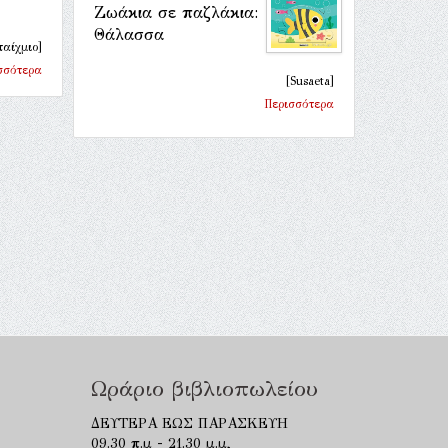
Ζωάκια σε παζλάκια:
Θάλασσα
αίχμιο]
σσότερα
[Susaeta]
Περισσότερα
Ωράριο βιβλιοπωλείου
ΔΕΥΤΕΡΑ ΕΩΣ ΠΑΡΑΣΚΕΥΗ
09.30 π.μ - 21.30 μ.μ,