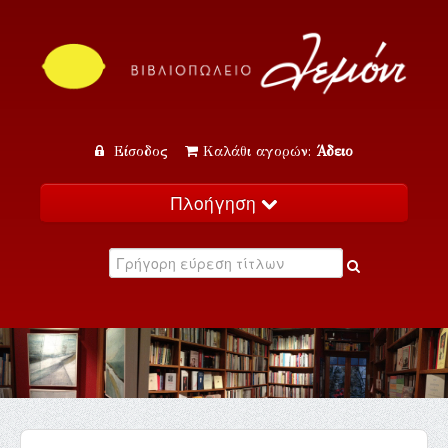
Είσοδος
Καλάθι αγορών:
Άδειο
Πλοήγηση
Αρχική
Κατάλογος
Νέα
Εκδηλώσεις
Επικοινωνία