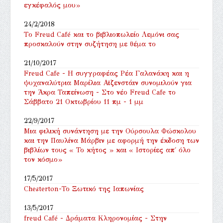
εγκέφαλός μου»
24/2/2018
Tο Freud Café και το βιβλιοπωλείο Λεμόνι σας
προσκαλούν στην συζήτηση με θέμα το
21/10/2017
Freud Cafe - Η συγγραφέας Ρέα Γαλανάκη και η
ψυχαναλύτρια Μαρίλια Αϊζενστάιν συνομιλούν για
την Άκρα Ταπείνωση - Στο νέο Freud Cafe το
Σάββατο 21 Οκτωβρίου 11 πμ - 1 μμ
22/9/2017
Μια φιλική συνάντηση με την Ούρσουλα Φώσκολου
και την Παυλίνα Μάρβιν με αφορμή την έκδοση των
βιβλίων τους « Το κήτος » και « Ιστορίες απ΄ όλο
τον κόσμο»
17/5/2017
Chesterton-Το Ξωτικό της Ιαπωνίας
13/5/2017
freud Café - Δράματα Κληρονομίας - Στην