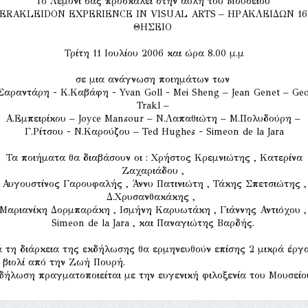
Το Λεμόνι σας προσκαλεί στην αυλή του Μουσείου
ERAKLEIDON EXPERIENCE IN VISUAL ARTS – ΗΡΑΚΛΕΙΔΩΝ 16
ΘΗΣΕΙΟ
Τρίτη 11 Ιουλίου 2006 και ώρα 8.00 μ.μ
σε μια ανάγνωση ποιημάτων των
Σαραντάρη - Κ.Καβάφη - Yvan Goll - Mei Sheng – Jean Genet – Ge
Trakl –
Α.Εμπειρίκου – Joyce Mansour – N.Λαπαθιώτη – Μ.Πολυδούρη –
Γ.Ρίτσου - N.Καρούζου – Ted Hughes - Simeon de la Jara
Τα ποιήματα θα διαβάσουν οι : Χρήστος Κρεμνιώτης , Κατερίνα
Ζαχαριάδου ,
Αυγουστίνος Γαρουφαλής , Άννυ Πατινιώτη , Τάκης Σπετσιώτης ,
Δ.Χρυσανθακάκης ,
Μαριανίκη Δορμπαράκη , Ισμήνη Καρυωτάκη , Γιάννης Αντιόχου 
Simeon de la Jara , και Παναγιώτης Βαρδής.
 τη διάρκεια της εκδήλωσης θα ερμηνευθούν επίσης 2 μικρά έργ
 βιολί από την Ζωή Πουρή.
δήλωση πραγματοποιείται με την ευγενική φιλοξενία του Μουσείο