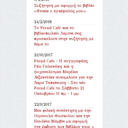
Συζήτηση με αφορμή το βιβλίο
«Φταίει ο εγκέφαλός μου»
24/2/2018
Tο Freud Café και το
βιβλιοπωλείο Λεμόνι σας
προσκαλούν στην συζήτηση με
θέμα το
21/10/2017
Freud Cafe - Η συγγραφέας
Ρέα Γαλανάκη και η
ψυχαναλύτρια Μαρίλια
Αϊζενστάιν συνομιλούν για την
Άκρα Ταπείνωση - Στο νέο
Freud Cafe το Σάββατο 21
Οκτωβρίου 11 πμ - 1 μμ
22/9/2017
Μια φιλική συνάντηση με την
Ούρσουλα Φώσκολου και την
Παυλίνα Μάρβιν με αφορμή
την έκδοση των βιβλίων τους «