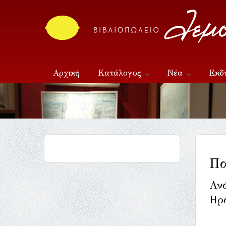
Αρχική
Κατάλογος
Νέα
Εκδ
Επικοινωνία
Πα
Αν
Ηρ