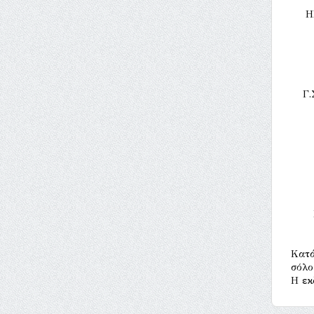
H
Γ.
Κατά
σόλο
Η εκ