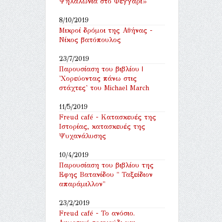
Ψηλαλώνια στο Φεγγάρι»
8/10/2019
Μικροί δρόμοι της Αθήνας -
Νίκος βατόπουλος
23/7/2019
Παρουσίαση του βιβλίου |
'Χορεύοντας πάνω στις
στάχτες' του Michael March
11/5/2019
Freud café - Κατασκευές της
Ιστορίας, κατασκευές της
Ψυχανάλυσης
10/4/2019
Παρουσίαση του βιβλίου της
Εφης Βατανίδου " Ταξείδιον
απαράμιλλον"
23/2/2019
Freud café - Το ανόσιο.