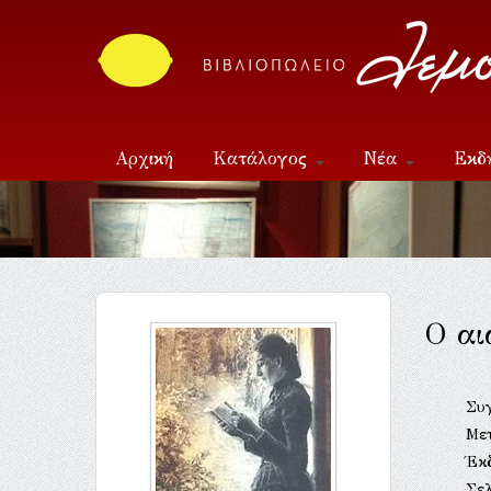
Αρχική
Κατάλογος
Νέα
Εκδ
Επικοινωνία
Ο αι
Συ
Με
Έκ
Σελ