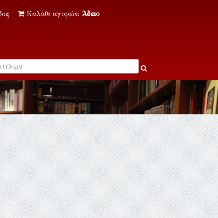
δος
Καλάθι αγορών:
Άδειο