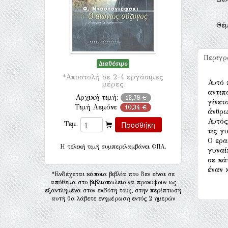
Θέ
Περιγ
Διαθέσιμο
*Αποστολή σε 2-4 εργάσιμες
Αυτό 
μέρες
αντιπ
Αρχική τιμή:
13,78 €
γίνετ
Τιμή Λεμόνι:
10,34 €
άνθρω
Αυτός
Τεμ.
τις γ
Ο ερα
H τελική τιμή συμπεριλαμβάνει ΦΠΑ.
γυναί
σε κά
έναν 
*Ενδέχεται κάποια βιβλία που δεν είναι σε
απόθεμα στο βιβλιοπωλείο να προκύψουν ως
εξαντλημένα στον εκδότη τους, στην περίπτωση
αυτή θα λάβετε ενημέρωση εντός 2 ημερών