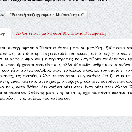
μα:
"Ρωσική πεζογραφία - Μυθιστόρημα"
ραφή
Άλλοι τίτλοι από
Fedor Michajlovic Dostojevskij
που σκιαγράφησε ο Ντοστογιέφσκι με τόσο μεγάλη οξυδέρκεια στο
αράθεση των δύο πρωταγωνιστών: του απατημένου συζύγου και το
αι με αργό ρυθμό και με περιστροφές που αγγίζουν τα όρια του εφ
ποι που έρχονται αντιμέτωποι, αλλά δύο είδη ανθρώπων: ο αιώνιο
 που είναι πάντα σκλάβος μιας γυναίκας αλλά με τον οποίο η γυν
υναίκες, τις εμπνέει, αλλά με τον οποίο οι γυναίκες δεν ζουν ποτέ.
στής είναι πάντοτε μοναχικός, ο σύζυγος πάντοτε συνοδεύεται αλ
κα που, κατά βάθος, δεν ανήκει ούτε στον έναν ούτε στον άλλον. 
τι ουσιαστικό. Καθένας με τον τρόπο του, έχει τα πάντα και τίπο
καθρέφτη της μοίρας του ανθρώπου.