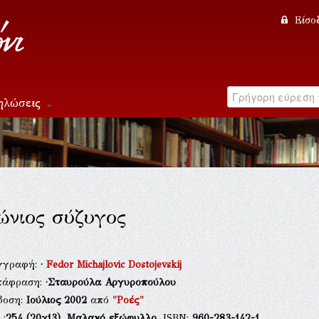
Είσο
ηλώσεις
ώνιος σύζυγος
γγραφή:
·
Fedor Michajlovic Dostojevskij
τάφραση:
·Σταυρούλα Αργυροπούλου
δοση:
Ιούλιος 2002
από
"Ροές"
.:
254
(20χ13),
Μαλακό εξώφυλλο
, ISBN:
960-283-142-1