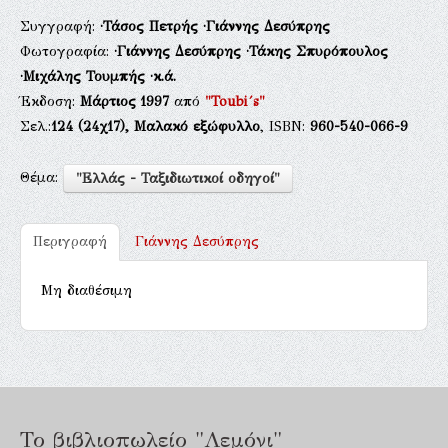
Συγγραφή:
·Τάσος Πετρής
·Γιάννης Δεσύπρης
Φωτογραφία:
·Γιάννης Δεσύπρης
·Τάκης Σπυρόπουλος
·Μιχάλης Τουμπής
·κ.ά.
Έκδοση:
Μάρτιος 1997
από
"Toubi´s"
Σελ.:
124
(24χ17),
Μαλακό εξώφυλλο
, ISBN:
960-540-066-9
Θέμα:
"Ελλάς - Ταξιδιωτικοί οδηγοί"
Περιγραφή
Γιάννης Δεσύπρης
Μη διαθέσιμη
Το βιβλιοπωλείο "Λεμόνι"