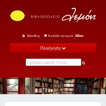
Είσοδος
Καλάθι αγορών:
Άδειο
Πλοήγηση
Αρχική
Κατάλογος
Νέα
Εκδηλώσεις
Επικοινωνία