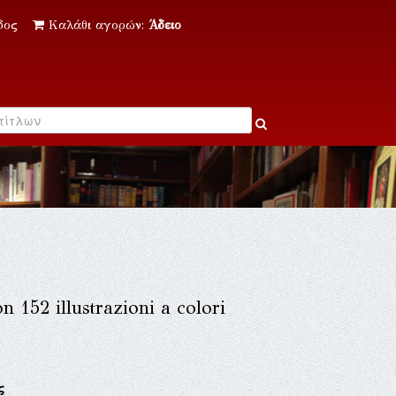
δος
Καλάθι αγορών:
Άδειο
n 152 illustrazioni a colori
ς