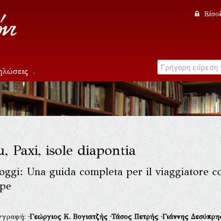
Είσο
ηλώσεις
, Paxi, isole diapontia
 oggi: Una guida completa per il viaggiatore co
pe
γγραφή:
·Γεώργιος Κ. Βογιατζής
·Τάσος Πετρής
·Γιάννης Δεσύπρη