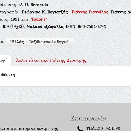
τάφραση:
·A. U. Bernardo
τογραφία:
·Γεώργιος Κ. Βογιατζής
·
Γιάννης Γιαννέλος
·Γιάννης 
δοση:
1991
από
"Toubi´s"
.:
159
(19χ13),
Μαλακό εξώφυλλο
, ISBN:
960-7504-47-Χ
μα:
"Ελλάς - Ταξιδιωτικοί οδηγοί"
ραφή
Άλλοι τίτλοι από
Γιάννης Δεσύπρης
αθέσιμη
Επικοινωνία
κεται στο ιστορικό κέντρο της
ΤΗΛ.:
210 3451390