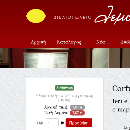
Αρχική
Κατάλογος
Νέα
Εκδ
Επικοινωνία
Corfu
Διαθέσιμο
*Αποστολή σε 2-4 εργάσιμες
μέρες
Ieri e
Αρχική τιμή:
7,07 €
e map
Τιμή Λεμόνι:
7,07 €
Τεμ.
Συ