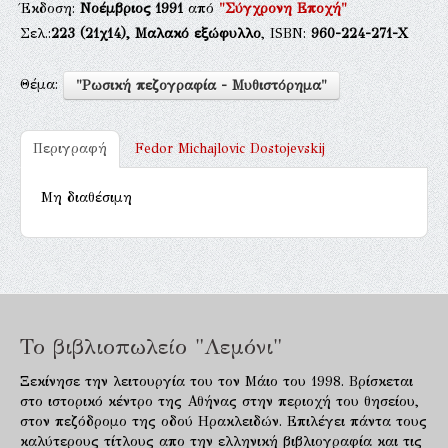
Έκδοση:
Νοέμβριος 1991
από
"Σύγχρονη Εποχή"
Σελ.:
223
(21χ14),
Μαλακό εξώφυλλο
, ISBN:
960-224-271-Χ
Θέμα:
"Ρωσική πεζογραφία - Μυθιστόρημα"
Περιγραφή
Fedor Michajlovic Dostojevskij
Μη διαθέσιμη
Το βιβλιοπωλείο "Λεμόνι"
Ξεκίνησε την λειτουργία του τον Μάιο του 1998. Βρίσκεται
στο ιστορικό κέντρο της Αθήνας στην περιοχή του θησείου,
στον πεζόδρομο της οδού Ηρακλειδών. Επιλέγει πάντα τους
καλύτερους τίτλους απο την ελληνική βιβλιογραφία και τις