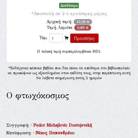
Διαθέσιμο
*Αποστολή σε 2-4 εργάσιμες μέρες
Αρχική τιμή:
13,18 €
Τιμή Λεμόνι:
9,89 €
Τεμ.
H τελική τιμή συμπεριλαμβάνει ΦΠΑ.
*Ενδέχεται κάποια βιβλία που δεν είναι σε απόθεμα στο βιβλιοπωλείο
να προκύψουν ως εξαντλημένα στον εκδότη τους, στην περίπτωση αυτή
θα λάβετε ενημέρωση εντός 2 ημερών
Ο φτωχόκοσμος
Συγγραφή:
·
Fedor Michajlovic Dostojevskij
Μετάφραση:
·
Νίκος Παπανδρέου