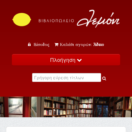
Είσοδος
Καλάθι αγορών:
Άδειο
Πλοήγηση
Αρχική
Κατάλογος
Νέα
Εκδηλώσεις
Επικοινωνία