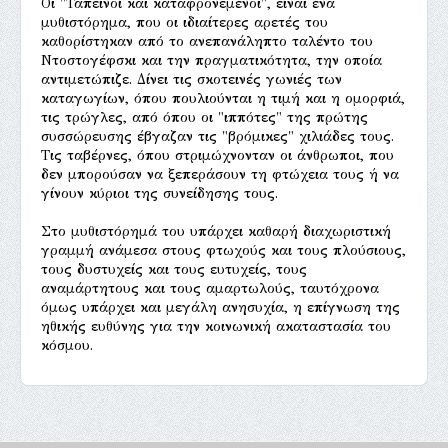
Οι "Ταπεινοί και καταφρονεμένοι", είναι ένα
μυθιστόρημα, που οι ιδιαίτερες αρετές του
καθορίστηκαν από το ανεπανάληπτο ταλέντο του
Ντοστογέφσκι και την πραγματικότητα, την οποία
αντιμετώπιζε. Δίνει τις σκοτεινές γωνιές των
καταγωγίων, όπου πουλιούνται η τιμή και η ομορφιά,
τις τρώγλες, από όπου οι "ιππότες" της πρώτης
συσσώρευσης έβγαζαν τις "βρόμικες" χιλιάδες τους.
Τις ταβέρνες, όπου στριμώχνονταν οι άνθρωποι, που
δεν μπορούσαν να ξεπεράσουν τη φτώχεια τους ή να
γίνουν κύριοι της συνείδησης τους.
Στο μυθιστόρημά του υπάρχει καθαρή διαχωριστική
γραμμή ανάμεσα στους φτωχούς και τους πλούσιους,
τους δυστυχείς και τους ευτυχείς, τους
αναμάρτητους και τους αμαρτωλούς, ταυτόχρονα
όμως υπάρχει και μεγάλη ανησυχία, η επίγνωση της
ηθικής ευθύνης για την κοινωνική ακαταστασία του
κόσμου.