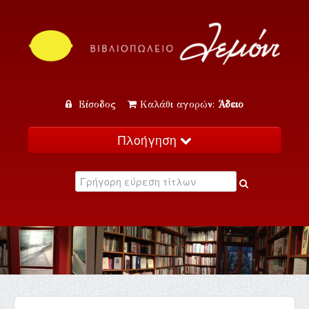
Είσοδος
Καλάθι αγορών:
Άδειο
Πλοήγηση
Αρχική
Κατάλογος
Νέα
Εκδηλώσεις
Επικοινωνία