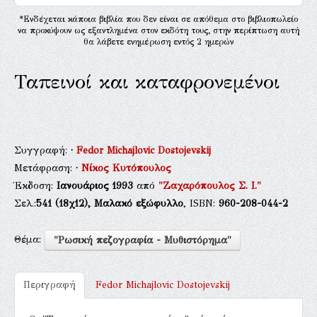
*Ενδέχεται κάποια βιβλία που δεν είναι σε απόθεμα στο βιβλιοπωλείο
να προκύψουν ως εξαντλημένα στον εκδότη τους, στην περίπτωση αυτή
θα λάβετε ενημέρωση εντός 2 ημερών
Ταπεινοί και καταφρονεμένοι
Συγγραφή:
·
Fedor Michajlovic Dostojevskij
Μετάφραση:
·
Νίκος Κυτόπουλος
Έκδοση:
Ιανουάριος 1993
από
"Ζαχαρόπουλος Σ. Ι."
Σελ.:
541
(18χ12),
Μαλακό εξώφυλλο
, ISBN:
960-208-044-2
Θέμα:
"Ρωσική πεζογραφία - Μυθιστόρημα"
Περιγραφή
Fedor Michajlovic Dostojevskij