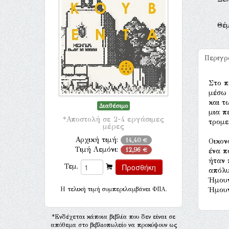
Θέ
Περιγ
Στο π
μέσω 
και τ
Διαθέσιμο
μια π
*Αποστολή σε 2-4 εργάσιμες
τρομε
μέρες
Αρχική τιμή:
14,40 €
Οικον
Τιμή Λεμόνι:
12,96 €
ένα π
ήταν 
Τεμ.
απόλυ
Ήμουν
H τελική τιμή συμπεριλαμβάνει ΦΠΑ.
Ήμουν
*Ενδέχεται κάποια βιβλία που δεν είναι σε
απόθεμα στο βιβλιοπωλείο να προκύψουν ως