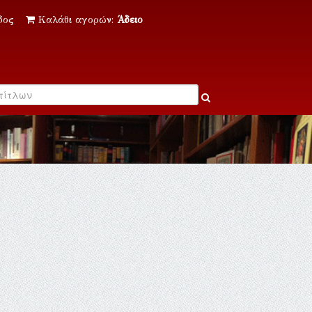
δος
Καλάθι αγορών:
Άδειο