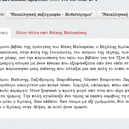
μα:
"Νεοελληνική πεζογραφία - Μυθιστόρημα"
"Νεοελληνική
ραφή
Άλλοι τίτλοι από
Μάκης Μαλαφέκας
ρώτο βιβλίο της τριλογίας του Μάκη Μαλαφέκα, ο Μιχάλης Κρόκο
καύσωνα, στην πόλη της Documenta, του κόσμου της τέχνης, τω
ων χάκερ, για την παρουσίαση του νέου του βιβλίου για τον Τζον 
ερίεργη ιστορία με έναν πίνακα που εξαφανίζεται από ένα σπίτι σ
ρό παρασκήνιο μιας έκθεσης που αλλάζει μια και καλή το τοπίο τ
όμου. Μεθώνης. Πεζόδρομος. Πικροδάφνες. Χθεσινό δακρυγόνο. Πε
αράθυρο ακουγόταν μια παλιά τέκνο. Χαμηλά, υπόκωφα, πίσω από κο
πολύ περίεργο: Ήταν ξαφνικά η πρώτη φορά από τότε που είχα φτ
τα ήρεμος. Την πόλη αγκάλιαζε ένα τέρας κι εκείνη ακριβώς τη σ
 μόνο ο Κρόκος. Ένα επίθετο. Ένα όνομα με έξι γράμματα, δύο σ
 ο Κρόκος στην Αθήνα, κι αυτό ήταν αρκετό.