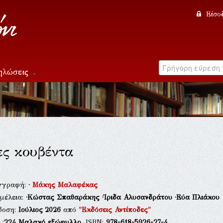
Είσο
ηλώσεις
ες κουβέντα
γγραφή:
·
Μάκης Μαλαφέκας
μέλεια:
·Κώστας Σπαθαράκης
·Ίριδα Αλυσανδράτου
·Εύα Πλιάκου
δοση:
Ιούλιος 2026
από
"Εκδόσεις Αντίποδες"
.:
224
Μαλακό εξώφυλλο
, ISBN:
978-618-5926-27-4