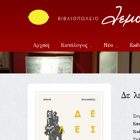
Αρχική
Κατάλογος
Νέα
Εκδ
Επικοινωνία
Δε λ
Συ
Επι
Έκ
Σελ