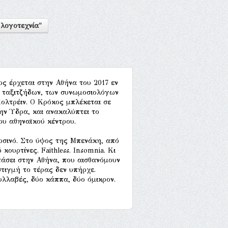
 λογοτεχνία"
ς έρχεται στην Αθήνα του 2017 εν
ν ταξιτζήδων, των συνωμοσιολόγων
Κολτρέιν. Ο Κρόκος μπλέκεται σε
την Ύδρα, και ανακαλύπτει το
ου αθηναϊκού κέντρου.
ρσινό. Στο ύψος της Μπενάκη, από
υρτίνες. Faithless. Insomnia. Κι
άσει στην Αθήνα, που αισθανόμουν
τιγμή το τέρας δεν υπήρχε.
υλλαβές, δύο κάππα, δύο όμικρον.