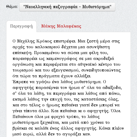
Θέμα:
"Νεοελληνική πεζογραφία - Μυθιστόρημα"
Περιγραφή
Μάκης Μαλαφέκας
Ο Μιχάλης Κρόκος επιστρέφει. Μια ζεστή μέρα στις
αρχές του καλοκαιριού δέχεται μια ασυνήθιστη
επίσκεψη. Προκειμένου να σώσει μια φίλη του,
παρεισφρέει ως κειμενογράφος σε μια ακροδεξιά
οργάνωση και περιφέρεται στο αθηναϊκό κέντρο του
τουρισμού και του εξευγενισμού, συνειδητοποιώντας
ότι τώρα τα πράγματα έχουν αλλάξει.
Έπρεπε να γράψω ένα λάθος μυθιστόρημα. Ο
αφηγητής παρασέρνει τον ήρωα σ’ όλα τα αδιέξοδα,
σ’ όλα τα λάθη, τα περιγράφει και λάθος από πάνω,
εκτιμά λάθος την εποχή του, τις καταστάσεις όλες,
και στο τέλος ο ήρωας πεθαίνει γιατί δεν μπορεί να
γίνει τίποτα άλλο. Και πεθαίνει κι ο αφηγητής. Όλοι.
Πεθαίνουν όλοι με φριχτό τρόπο, το λάθος
μυθιστόρημα ξεχνιέται, και μετά από χρόνια το
βρίσκει σε καλάθι ένας άλλος αφηγητής. Κάνει πλέον
μισό ευρώ, αλλά δεν το αγοράζει καν.