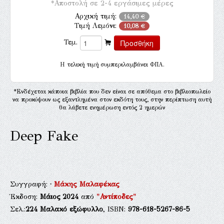
*Αποστολή σε 2-4 εργάσιμες μέρες
Αρχική τιμή:
14,40 €
Τιμή Λεμόνι:
10,08 €
Τεμ.
H τελική τιμή συμπεριλαμβάνει ΦΠΑ.
*Ενδέχεται κάποια βιβλία που δεν είναι σε απόθεμα στο βιβλιοπωλείο
να προκύψουν ως εξαντλημένα στον εκδότη τους, στην περίπτωση αυτή
θα λάβετε ενημέρωση εντός 2 ημερών
Deep Fake
Συγγραφή:
·
Μάκης Μαλαφέκας
Έκδοση:
Μάιος 2024
από
"Αντίποδες"
Σελ.:
224
Μαλακό εξώφυλλο
, ISBN:
978-618-5267-86-5