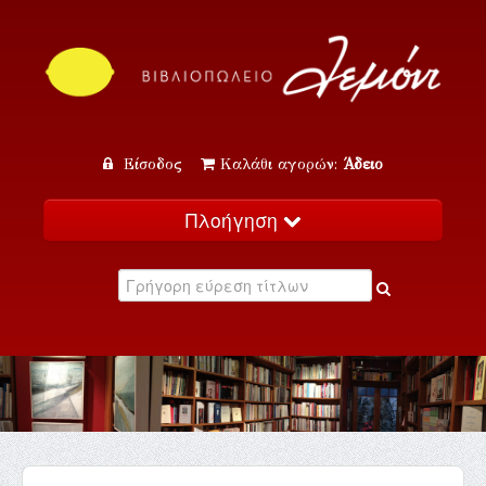
Είσοδος
Καλάθι αγορών:
Άδειο
Πλοήγηση
Αρχική
Κατάλογος
Νέα
Εκδηλώσεις
Επικοινωνία