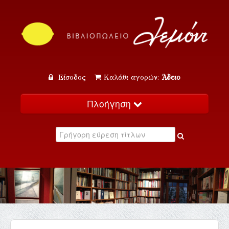
Είσοδος
Καλάθι αγορών:
Άδειο
Πλοήγηση
Αρχική
Κατάλογος
Νέα
Εκδηλώσεις
Επικοινωνία