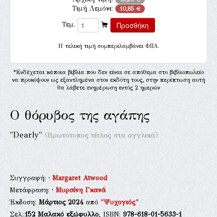
Τιμή Λεμόνι:
10,85 €
Τεμ.
H τελική τιμή συμπεριλαμβάνει ΦΠΑ.
*Ενδέχεται κάποια βιβλία που δεν είναι σε απόθεμα στο βιβλιοπωλείο
να προκύψουν ως εξαντλημένα στον εκδότη τους, στην περίπτωση αυτή
θα λάβετε ενημέρωση εντός 2 ημερών
Ο θόρυβος της αγάπης
"Dearly"
(Πρωτότυπος τίτλος στα αγγλικά)
Συγγραφή:
·
Margaret Atwood
Μετάφραση:
·
Μυρσίνη Γκανά
Έκδοση:
Μάρτιος 2024
από
"Ψυχογιός"
Σελ.:
152
Μαλακό εξώφυλλο
, ISBN:
978-618-01-5633-1