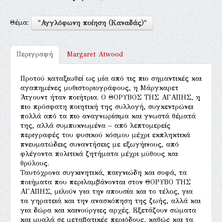
Θέμα:
"Αγγλόφωνη ποίηση (Καναδάς)"
Περιγραφή
Margaret Atwood
Προτού καταξιωθεί ως μία από τις πιο σημαντικές και
αγαπημένες μυθιστοριογράφους, η Μάργκαρετ
Άτγουντ ήταν ποιήτρια. Ο ΘΟΡΥΒΟΣ ΤΗΣ ΑΓΑΠΗΣ, η
πιο πρόσφατη ποιητική της συλλογή, συγκεντρώνει
πολλά από τα πιο αναγνωρίσιμα και γνωστά θέματά
της, αλλά συμπυκνωμένα – από λεπτομερείς
περιγραφές του φυσικού κόσμου μέχρι εκπληκτικά
πνευματώδεις συναντήσεις με εξωγήινους, από
φλέγοντα πολιτικά ζητήματα μέχρι μύθους και
θρύλους.
Ταυτόχρονα συγκινητικά, παιγνιώδη και σοφά, τα
ποιήματα που περιλαμβάνονται στον ΘΟΡΥΒΟ ΤΗΣ
ΑΓΑΠΗΣ, μιλούν για την απουσία και το τέλος, για
τα γηρατειά και την ανασκόπηση της ζωής, αλλά και
για δώρα και καινούργιες αρχές. Εξετάζουν σώματα
και μυαλά σε μεταβατικές περιόδους, καθώς και τα