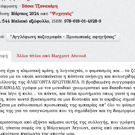
τάφραση:
·
Βάσια Τζανακάρη
δοση:
Μάρτιος 2024
από
"Ψυχογιός"
.:
544
Μαλακό εξώφυλλο
, ISBN:
978-618-01-4928-9
μα:
"Αγγλόφωνη πεζογραφία - Προσωπικές αφηγήσεις"
ραφή
Άλλοι τίτλοι από
Margaret Atwood
έση έχει η κλιματική κρίση, η λογοτεχνία, ο φεμινισμός και… τα ζ
ατα με τα οποία καταπιάνεται η πάντοτε ανήσυχη και πολυσχιδή
συλλογής της ΦΛΕΓΟΝΤΑ ΕΡΩΤΗΜΑΤΑ. Η βραβευμένη συγγραφέας
ΑΙΝΙΔΑΣ γράφει με τον μοναδικό χιουμοριστικό και διεισδυτικό τ
ίναι λίγο ή πολύ… τα πάντα, και θέτει ερωτήματα όπως γιατί η 
η, πόσο κοντά βρισκόμαστε σε μια δυστοπία και τι ακριβώς σημαί
ζεται με ενθουσιασμό προσωπικές της εμπειρίες απ’ όλο το φάσμα
ις της για τα αναγνώσματα που τη σημάδεψαν και τη διαμόρφωσ
ερισσότερα από εξήντα κείμενα αυτής της συλλογής, που γράφτη
21, γίνεται σαφές ότι η Μάργκαρετ Άτγουντ, εκτός από απολαυστι
μπρότερα πνεύματα της εποχής μας.