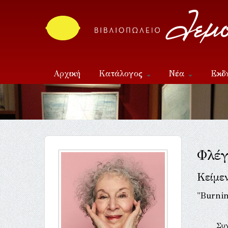
Αρχική
Κατάλογος
Νέα
Εκδ
Επικοινωνία
Φλέγ
Κείμε
"Burni
Συ