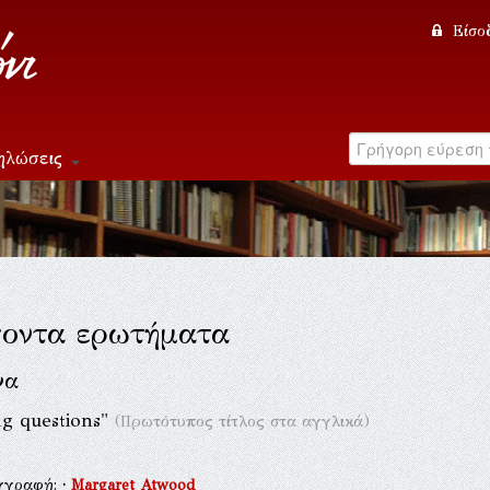
Είσο
ηλώσεις
οντα ερωτήματα
να
ng questions"
(Πρωτότυπος τίτλος στα αγγλικά)
γγραφή:
·
Margaret Atwood