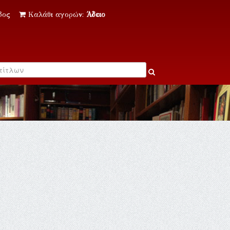
δος
Καλάθι αγορών:
Άδειο