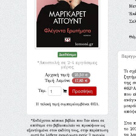
Με
Έκ
Σελ
Θέ
Διαθέσιμο
Περιγ
*Αποστολή σε 2-4 εργάσιμες
μέρες
Τι σχ
Αρχική τιμή:
25,50 €
ζητήμ
Τιμή Λεμόνι:
17,85 €
της 
ΘΕΡΑΠ
Τεμ.
που ε
ανάγκ
H τελική τιμή συμπεριλαμβάνει ΦΠΑ.
μοιρά
απόψε
*Ενδέχεται κάποια βιβλία που δεν είναι σε
Στα π
απόθεμα στο βιβλιοπωλείο να προκύψουν ως
τo 20
εξαντλημένα στον εκδότη τους, στην περίπτωση
τα λα
αυτή θα λάβετε ενημέρωση εντός 2 ημερών