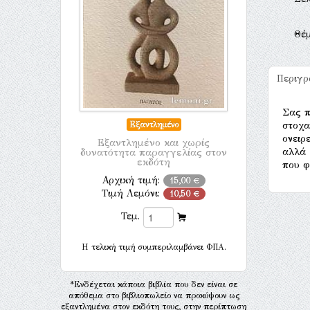
Θέ
Περιγ
Σας π
στοχα
Εξαντλημένο
ονειρ
Εξαντλημένο και χωρίς
αλλά 
δυνατότητα παραγγελίας στον
εκδότη
που φ
Αρχική τιμή:
15,00 €
Τιμή Λεμόνι:
10,50 €
Τεμ.
H τελική τιμή συμπεριλαμβάνει ΦΠΑ.
*Ενδέχεται κάποια βιβλία που δεν είναι σε
απόθεμα στο βιβλιοπωλείο να προκύψουν ως
εξαντλημένα στον εκδότη τους, στην περίπτωση