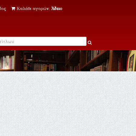
δος
Καλάθι αγορών:
Άδειο