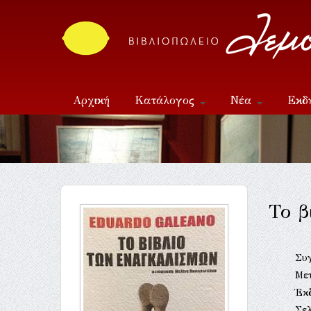
Αρχική
Κατάλογος
Νέα
Εκδ
Επικοινωνία
Το β
Συ
Με
Έκ
Σελ