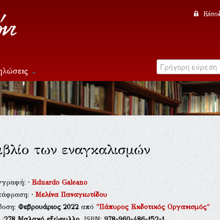
Είσο
ηλώσεις
ιβλίο των εναγκαλισμών
γγραφή:
·
Eduardo Galeano
τάφραση:
·
Μελίνα Παναγιωτίδου
δοση:
Φεβρουάριος 2022
από
"Πάπυρος Εκδοτικός Οργανισμός"
.:
278
Μαλακό εξώφυλλο
, ISBN:
978-960-486-152-1