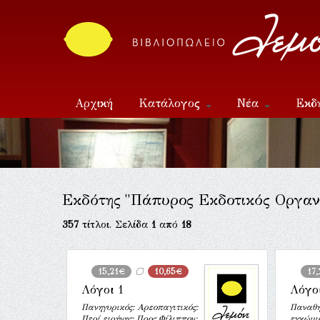
Αρχική
Κατάλογος
Νέα
Εκδ
Επικοινωνία
Εκδότης "Πάπυρος Εκδοτικός Οργαν
357
τίτλοι. Σελίδα
1
από
18
15,21€
10,65€
17
Λόγοι 1
Λόγο
Πανηγυρικός: Αρεοπαγιτικός:
Παναθη
Περί ειρήνης: Προς Φίλιππον:
εγκώμιο