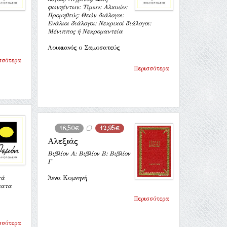
φωνηέντων: Τίμων: Αλκυών:
Προμηθεύς: Θεών διάλογοι:
Ενάλιοι διάλογοι: Νεκρικοί διάλογοι:
Μένιππος ή Νεκρομαντεία
Λουκιανός ο Σαμοσατεύς
σσότερα
Περισσότερα
18,50€
12,95€
Αλεξιάς
Βιβλίον Α: Βιβλίον Β: Βιβλίον
Γ
τά
Άννα Κομνηνή
ματα
Περισσότερα
σσότερα