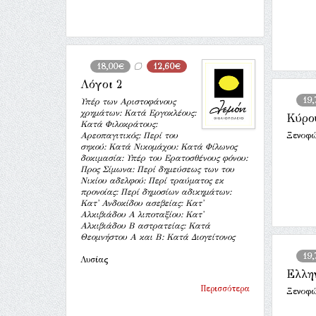
18,00€
12,60€
Λόγοι 2
19
Υπέρ των Αριστοφάνους
χρημάτων: Κατά Εργοκλέους:
Κύρο
Κατά Φιλοκράτους:
Αρεοπαγιτικός: Περί του
Ξενοφώ
σηκού: Κατά Νικομάχου: Κατά Φίλωνος
δοκιμασία: Υπέρ του Ερατοσθένους φόνου:
Προς Σίμωνα: Περί δημεύσεως των του
Νικίου αδελφού: Περί τραύματος εκ
προνοίας: Περί δημοσίων αδικημάτων:
Κατ' Ανδοκίδου ασεβείας: Κατ'
Αλκιβιάδου Α λιποταξίου: Κατ'
Αλκιβιάδου Β αστρατείας: Κατά
Θεομνήστου Α και Β: Κατά Διογείτονος
19
Λυσίας
Ελλη
Περισσότερα
Ξενοφώ