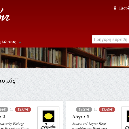
Είσο
ηλώσεις
ισμός"
,24€
12,07€
19,27€
13,49€
ι 2
Λόγοι 3
ναϊκός: Ελένης
Δικανικοί λόγοι: Περί
ν: Βουσίρις: Προς
αντιδόσεως: Περί του