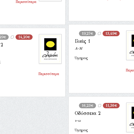
Περισσότερα
19,27€
13,49€
,29€
14,20€
Ιλιάς 1
 2
Α-Μ
Όμηρος
ς
Περι
Περισσότερα
16,23€
11,36€
Οδύσσεια 2
ν-ω
Όμηρος