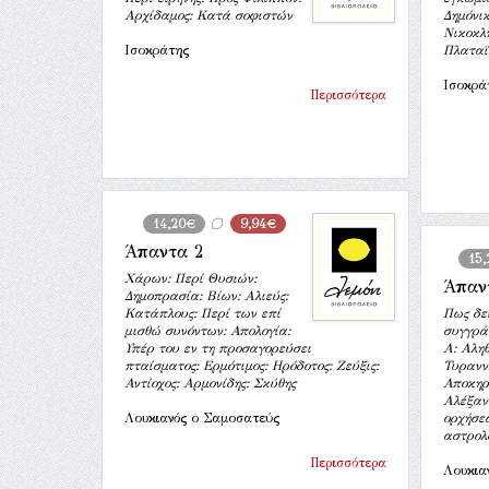
Αρχίδαμος: Κατά σοφιστών
Δημόνικ
Νικοκλή
Ισοκράτης
Πλαταϊ
Ισοκρά
Περισσότερα
14,20€
9,94€
Άπαντα 2
15
Χάρων: Περί Θυσιών:
Άπαν
Δημοπρασία: Βίων: Αλιεύς:
Κατάπλους: Περί των επί
Πως δει
μισθώ συνόντων: Απολογία:
συγγρά
Υπέρ του εν τη προσαγορεύσει
Α: Αληθ
πταίσματος: Ερμότιμος: Ηρόδοτος: Ζεύξις:
Τυρανν
Αντίοχος: Αρμονίδης: Σκύθης
Αποκηρ
Αλέξαν
Λουκιανός ο Σαμοσατεύς
ορχήσεω
αστρολ
Περισσότερα
Λουκια