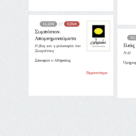
14,20€
9,94€
Συμπόσιον.
Απομνημονεύματα
20
Ιλιάς
Ο βίος και η φιλοσοφία του
Σωκράτους
Ν-Ω
Ξενοφών ο Αθηναίος
Όμηρο
Περισσότερα