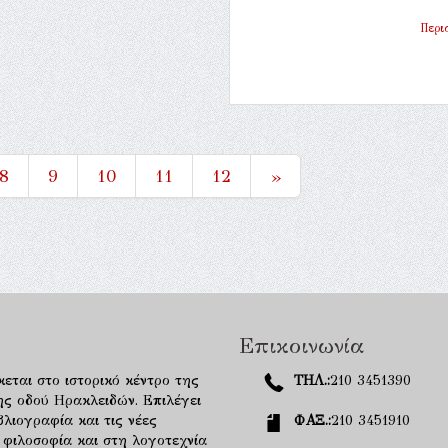
Περι
8
9
10
11
12
»
Επικοινωνία
κεται στο ιστορικό κέντρο της
ΤΗΛ.:
210 3451390
ης οδού Ηρακλειδών. Επιλέγει
λιογραφία και τις νέες
ΦΑΞ.:
210 3451910
 φιλοσοφία και στη λογοτεχνία