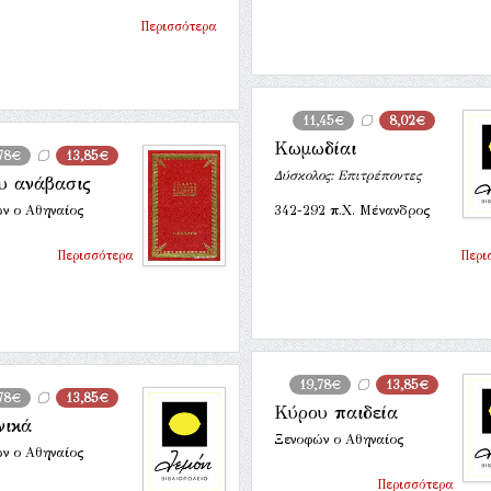
Περισσότερα
11,45€
8,02€
Κωμωδίαι
,78€
13,85€
Δύσκολος: Επιτρέποντες
υ ανάβασις
ν ο Αθηναίος
342-292 π.Χ. Μένανδρος
Περισσότερα
Περι
19,78€
13,85€
,78€
13,85€
Κύρου παιδεία
νικά
Ξενοφών ο Αθηναίος
ν ο Αθηναίος
Περισσότερα