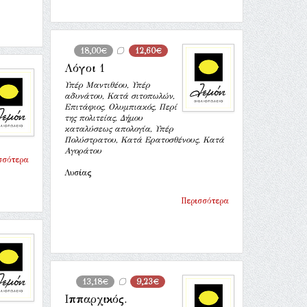
18,00€
12,60€
Λόγοι 1
Υπέρ Μαντιθέου, Υπέρ
αδυνάτου, Κατά σιτοπωλών,
Επιτάφιος, Ολυμπιακός, Περί
της πολιτείας, Δήμου
καταλύσεως απολογία, Υπέρ
Πολύστρατου, Κατά Ερατοσθένους, Κατά
Αγοράτου
σσότερα
Λυσίας
Περισσότερα
13,18€
9,23€
Ιππαρχικός.