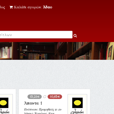
δος
Καλάθι αγορών:
Άδειο
15,21€
10,65€
Άπαντα 1
Ενύπνιον: Προμηθεύς ει εν
λόγοις: Νιγρίνος: Δίκη