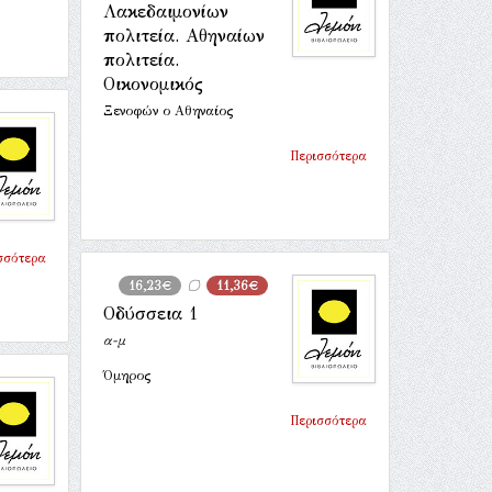
Λακεδαιμονίων
πολιτεία. Αθηναίων
πολιτεία.
Οικονομικός
Ξενοφών ο Αθηναίος
Περισσότερα
σσότερα
16,23€
11,36€
Οδύσσεια 1
α-μ
Όμηρος
Περισσότερα