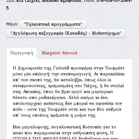
Σελ.:
432
(21χ14),
Μαλακό εξώφυλλο
, ISBN:
978-618-01-2384-
5
Θέμα:
"Τηλεοπτικά προγράμματα"
"Αγγλόφωνη πεζογραφία (Καναδάς) - Μυθιστόρημα"
Περιγραφή
Margaret Atwood
Η Δημοκρατία της Γαλαάδ προσφέρει στην Τουφρέντ
μόνο μία επιλογή: την αναπαραγωγή. Αν παρεκκλίνει
απ' τον σκοπό της, θα καταλήξει, όπως όλοι οι
αντιφρονούντες, κρεμασμένη στο Τείχος, ή θα σταλεί
στις Αποικίες, όπου θα βρει αργό και μαρτυρικό
θάνατο από ραδιενέργεια. Αλλά ακόμα κι ένα
απολυταρχικό καθεστώς δεν μπορεί να αφανίσει τον
πόθο - ούτε της Τουφρέντ ούτε και των δύο ανδρών
απ' τους οποίους κρέμεται η μοίρα της.
Μια μεγαλοφυής, συγκλονιστική δυστοπία για το
κακό που παραμονεύει στην ανθρώπινη φύση, Η
ΙΣΤΟΡΙΑ ΤΗΣ ΘΕΡΑΠΑΙΝΙΔΑΣ διαβάζεται και σαν