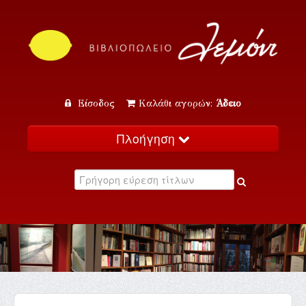
Είσοδος
Καλάθι αγορών:
Άδειο
Πλοήγηση
Αρχική
Κατάλογος
Νέα
Εκδηλώσεις
Επικοινωνία