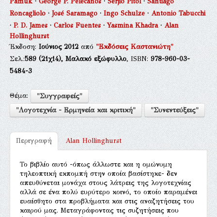
Pamuk
·
George P. Pelecanos
·
Serjio Pitol
·
Santiago
Roncagliolo
·
José Saramago
·
Ingo Schulze
·
Antonio Tabucchi
·
P. D. James
·
Carlos Fuentes
·
Yasmina Khadra
·
Alan
Hollinghurst
Έκδοση:
Ιούνιος 2012
από
"Εκδόσεις Καστανιώτη"
Σελ.:
589
(21χ14),
Μαλακό εξώφυλλο
, ISBN:
978-960-03-
5484-3
Θέμα:
"Συγγραφείς"
"Λογοτεχνία - Ερμηνεία και κριτική"
"Συνεντεύξεις"
Περιγραφή
Alan Hollinghurst
Το βιβλίο αυτό -όπως άλλωστε και η ομώνυμη
τηλεοπτική εκπομπή στην οποία βασίστηκε- δεν
απευθύνεται μονάχα στους λάτρεις της λογοτεχνίας
αλλά σε ένα πολύ ευρύτερο κοινό, το οποίο παραμένει
ευαίσθητο στα προβλήματα και στις αναζητήσεις του
καιρού μας. Μεταγράφοντας τις συζητήσεις που