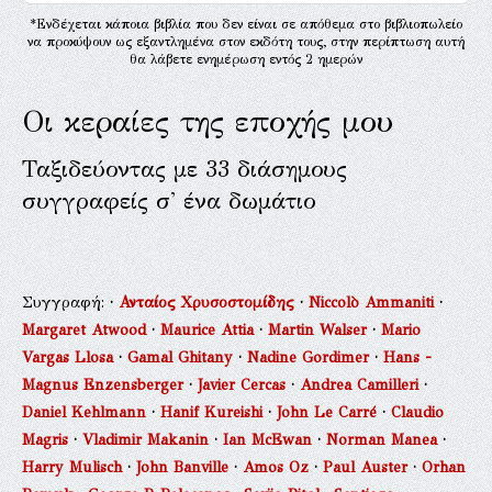
*Ενδέχεται κάποια βιβλία που δεν είναι σε απόθεμα στο βιβλιοπωλείο
να προκύψουν ως εξαντλημένα στον εκδότη τους, στην περίπτωση αυτή
θα λάβετε ενημέρωση εντός 2 ημερών
Οι κεραίες της εποχής μου
Ταξιδεύοντας με 33 διάσημους
συγγραφείς σ' ένα δωμάτιο
Συγγραφή:
·
Ανταίος Χρυσοστομίδης
·
Niccolò Ammaniti
·
Margaret Atwood
·
Maurice Attia
·
Martin Walser
·
Mario
Vargas Llosa
·
Gamal Ghitany
·
Nadine Gordimer
·
Hans -
Magnus Enzensberger
·
Javier Cercas
·
Andrea Camilleri
·
Daniel Kehlmann
·
Hanif Kureishi
·
John Le Carré
·
Claudio
Magris
·
Vladimir Makanin
·
Ian McEwan
·
Norman Manea
·
Harry Mulisch
·
John Banville
·
Amos Oz
·
Paul Auster
·
Orhan