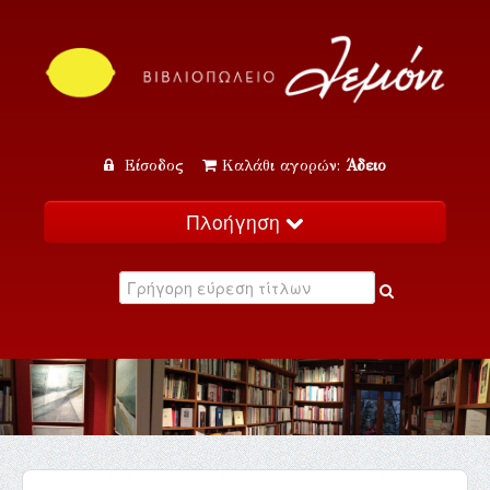
Είσοδος
Καλάθι αγορών:
Άδειο
Πλοήγηση
Αρχική
Κατάλογος
Νέα
Εκδηλώσεις
Επικοινωνία