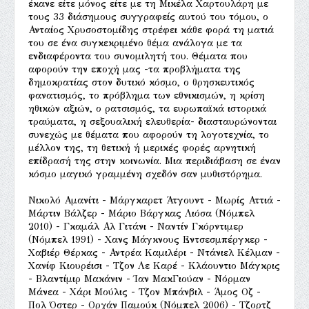
έκανε είτε μόνος είτε με τη Μικέλα Χαρτουλάρη με
τους 33 διάσημους συγγραφείς αυτού του τόμου, ο
Ανταίος Χρυσοστομίδης στρέφει κάθε φορά τη ματιά
του σε ένα συγκεκριμένο θέμα ανάλογα με τα
ενδιαφέροντα του συνομιλητή του. Θέματα που
αφορούν την εποχή μας -τα προβλήματα της
δημοκρατίας στον δυτικό κόσμο, ο θρησκευτικός
φανατισμός, το πρόβλημα των εθνικισμών, η κρίση
ηθικών αξιών, ο ρατσισμός, τα ευρωπαϊκά ιστορικά
τραύματα, η σεξουαλική ελευθερία- διασταυρώνονται
συνεχώς με θέματα που αφορούν τη λογοτεχνία, το
μέλλον της, τη θετική ή μερικές φορές αρνητική
επίδρασή της στην κοινωνία. Μια περιδιάβαση σε έναν
κόσμο μαγικό γραμμένη σχεδόν σαν μυθιστόρημα.
Νικολό Αμανίτι - Μάργκαρετ Άτγουντ - Μωρίς Αττιά -
Μάρτιν Βάλζερ - Μάριο Βάργκας Λιόσα (Νόμπελ
2010) - Γκαμάλ Αλ Γιτάνι - Ναντίν Γκόρντιμερ
(Νόμπελ 1991) - Χανς Μάγκνους Εντσεσμπέργκερ -
Χαβιέρ Θέρκας - Αντρέα Καμιλέρι - Ντάνιελ Κέλμαν -
Χανίφ Κιουρέισι - Τζον Λε Καρέ - Κλάουντιο Μάγκρις
- Βλαντίμιρ Μακάνιν - Ίαν ΜακΓιούαν - Νόρμαν
Μάνεα - Χάρι Μούλις - Τζον Μπάνβιλ - Άμος Οζ -
Πολ Όστερ - Ορχάν Παμούκ (Νόμπελ 2006) - Τζορτζ