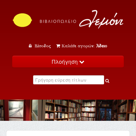
Είσοδος
Καλάθι αγορών:
Άδειο
Πλοήγηση
Αρχική
Κατάλογος
Νέα
Εκδηλώσεις
Επικοινωνία