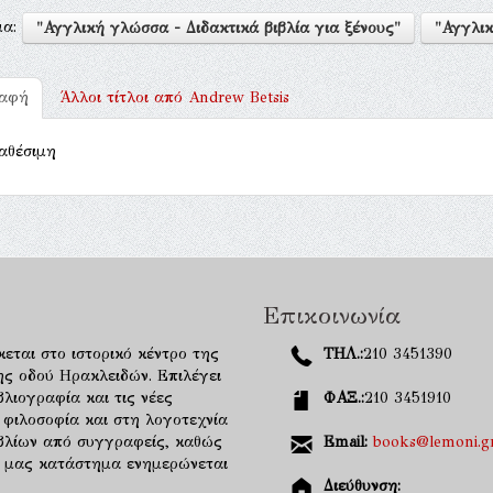
μα:
"Αγγλική γλώσσα - Διδακτικά βιβλία για ξένους"
"Αγγλικ
ραφή
Άλλοι τίτλοι από
Andrew Betsis
αθέσιμη
Επικοινωνία
κεται στο ιστορικό κέντρο της
ΤΗΛ.:
210 3451390
ης οδού Ηρακλειδών. Επιλέγει
λιογραφία και τις νέες
ΦΑΞ.:
210 3451910
 φιλοσοφία και στη λογοτεχνία
ιβλίων από συγγραφείς, καθώς
Email:
books@lemoni.g
κό μας κατάστημα ενημερώνεται
Διεύθυνση: