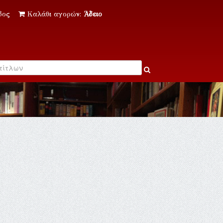
δος
Καλάθι αγορών:
Άδειο