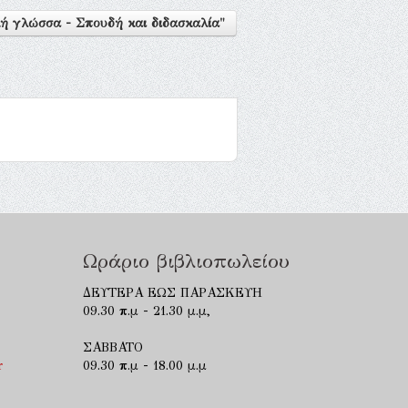
ή γλώσσα - Σπουδή και διδασκαλία"
Ωράριο βιβλιοπωλείου
ΔΕΥΤΕΡΑ ΕΩΣ ΠΑΡΑΣΚΕΥΗ
09.30 π.μ - 21.30 μ.μ,
ΣΑΒΒΑΤΟ
r
09.30 π.μ - 18.00 μ.μ