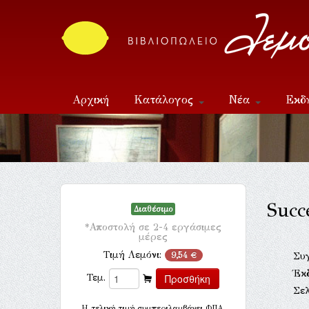
Αρχική
Κατάλογος
Νέα
Εκδ
Επικοινωνία
Succ
Διαθέσιμο
*Αποστολή σε 2-4 εργάσιμες
μέρες
Τιμή Λεμόνι:
9,54 €
Συ
Έκ
Τεμ.
Σελ
H τελική τιμή συμπεριλαμβάνει ΦΠΑ.