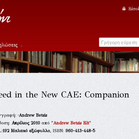
Είσο
ηλώσεις
eed in the New CAE: Companion
γγραφή:
·Andrew Betsis
δοση:
Απρίλιος 2010
από
"Andrew Betsis Elt"
.:
192
Μαλακό εξώφυλλο
, ISBN:
960-413-448-5