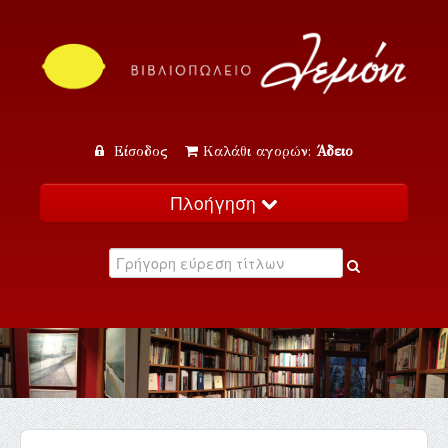
Είσοδος
Καλάθι αγορών:
Άδειο
Πλοήγηση
Αρχική
Κατάλογος
Νέα
Εκδηλώσεις
Επικοινωνία