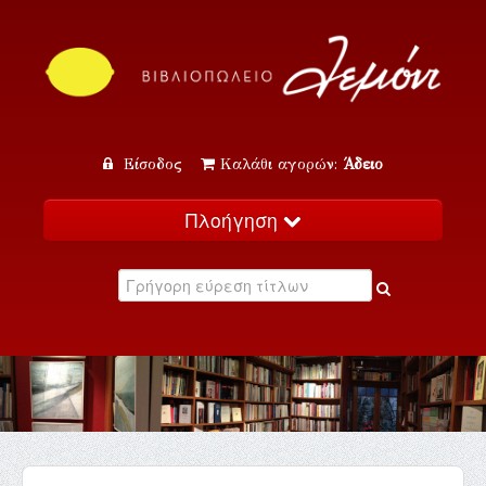
Είσοδος
Καλάθι αγορών:
Άδειο
Πλοήγηση
Αρχική
Κατάλογος
Νέα
Εκδηλώσεις
Επικοινωνία