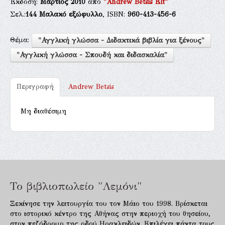
Έκδοση:
Μάρτιος 2010
από
"Andrew Betsis Elt"
Σελ.:
144
Μαλακό εξώφυλλο
, ISBN:
960-413-456-6
Θέμα:
"Αγγλική γλώσσα - Διδακτικά βιβλία για ξένους"
"Αγγλική γλώσσα - Σπουδή και διδασκαλία"
Περιγραφή
Andrew Betsis
Μη διαθέσιμη
Το βιβλιοπωλείο "Λεμόνι"
Ξεκίνησε την λειτουργία του τον Μάιο του 1998. Βρίσκεται
στο ιστορικό κέντρο της Αθήνας στην περιοχή του θησείου,
στον πεζόδρομο της οδού Ηρακλειδών. Επιλέγει πάντα τους